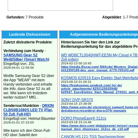
Gefunden:
7 Produkte
Abgebildet
: 1-7 Prod
Laufende Diskussionen
Aufgenommene Bedienungsanleitunge
Zuletzt diskutierte Produkte
:
Hinterlassen Sie hier den Link zur
Bedienungsanleitung für das abgebildete P
Verbindung zum Handy
-
SAMSUNG Gear S2
WD WDBCTL0040HWT-EESN My Cloud 4 TB 
Weiß/Silber (Smart Watch)
Zoll extern
Eingefügt von: JSL
2024-02-13 00:10:45
https://media.flixcar.com/ f360cdn/ Western_Digital
2026-04-01 12:59:56
2412300185-deu_user_manual_4779-705103.pdf
Wollte Samsung Gear S2 über
KOSMOS 620516 Easy Elektro Start Mehrfarb
die App "WEAR" mit dem
2023-06-10 01:26:31
Handy verbinden und erhalte
https://fragkosmos.zendesk.com/ hc/ de/
die Info, dass Gear S2 zu alt
article_attachments/ 8252125025948/
620547_EasyElektro_Start_Manual_270521_web_
sei. Wie kann ich trotzdem
weiter nutzen? MfG...
SONY DVP-SR370
2023-04-15 15:39:09
Sendersuchfunktion
-
ORION
https://www.sony.de/ electronics/ support/ home-vi
CLB50B1080S LED TV (Flat,
dvd-players-recorders/ dvp-sr370/ manuals
50 Zoll, Full-HD)
DORO PhoneEasy® 312cs
Eingefügt von: Helmut Bäumler
2023-03-18 23:14:46
2026-01-01 07:23:05
https://www.doro.com/ globalassets/ inriver/ resou
manual_doro_phoneeasy_312cs_de_v10.pdf
Wie kann ich den Orion Full-
HD über Satellit den
CANON HS 121-TGS Taschenrechner