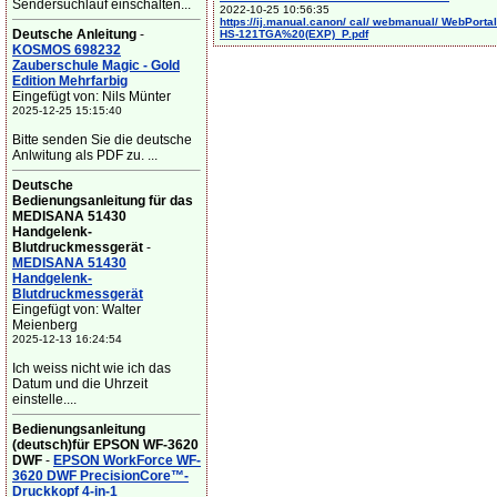
Sendersuchlauf einschalten...
2022-10-25 10:56:35
https://ij.manual.canon/ cal/ webmanual/ WebPortal/
Deutsche Anleitung
-
HS-121TGA%20(EXP)_P.pdf
KOSMOS 698232
Zauberschule Magic - Gold
Edition Mehrfarbig
Eingefügt von: Nils Münter
2025-12-25 15:15:40
Bitte senden Sie die deutsche
Anlwitung als PDF zu. ...
Deutsche
Bedienungsanleitung für das
MEDISANA 51430
Handgelenk-
Blutdruckmessgerät
-
MEDISANA 51430
Handgelenk-
Blutdruckmessgerät
Eingefügt von: Walter
Meienberg
2025-12-13 16:24:54
Ich weiss nicht wie ich das
Datum und die Uhrzeit
einstelle....
Bedienungsanleitung
(deutsch)für EPSON WF-3620
DWF
-
EPSON WorkForce WF-
3620 DWF PrecisionCore™-
Druckkopf 4-in-1