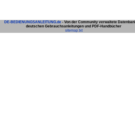
DE-BEDIENUNGSANLEITUNG.de
- Von der Community verwaltete Datenban
deutschen Gebrauchsanleitungen und PDF-Handbücher
sitemap.txt