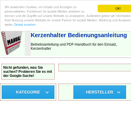
Wir verwenden Cookies, um Inhalte und Anzeigen zu
OK!
personalisieren, Funktionen für soziale Medien anbieten zu
können und die Zugriffe auf unsere Website zu analysieren. Außerdem geben wir Informatio
Ihrer Nutzung unserer Website an unsere Partner für soziale Medien, Werbung und Analysen
BEDIENUNGSANLEITUNG
| Hier finden Sie die deutsche Anleitung!
weiter.
Details ansehen
Kerzenhalter Bedienungsanleitung
Betriebsanleitung und PDF-Handbuch für den Einsatz,
Kerzenhalter
Nicht gefunden, was Sie
suchen? Probieren Sie es mit
der Google-Suche!
KATEGORIE
HERSTELLER