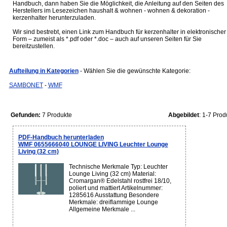
Handbuch, dann haben Sie die Möglichkeit, die Anleitung auf den Seiten des
Herstellers im Lesezeichen haushalt & wohnen - wohnen & dekoration -
kerzenhalter herunterzuladen.
Wir sind bestrebt, einen Link zum Handbuch für kerzenhalter in elektronischer
Form – zumeist als *.pdf oder *.doc – auch auf unseren Seiten für Sie
bereitzustellen.
Aufteilung in Kategorien
- Wählen Sie die gewünschte Kategorie:
SAMBONET
-
WMF
Gefunden:
7 Produkte
Abgebildet
: 1-7 Prod
PDF-Handbuch herunterladen
WMF 0655666040 LOUNGE LIVING Leuchter Lounge
Living (32 cm)
Technische Merkmale Typ: Leuchter
Lounge Living (32 cm) Material:
Cromargan® Edelstahl rostfrei 18/10,
poliert und mattiert Artikelnummer:
1285616 Ausstattung Besondere
Merkmale: dreiflammige Lounge
Allgemeine Merkmale ...