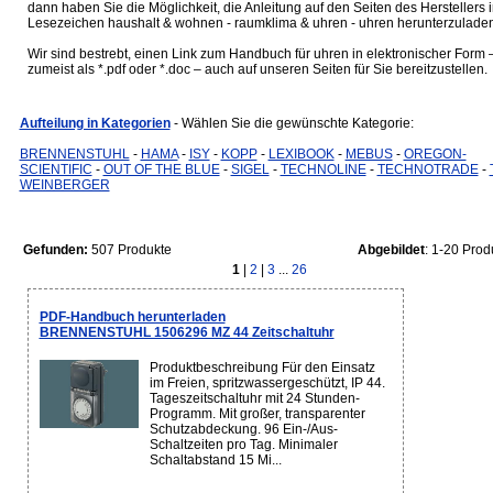
dann haben Sie die Möglichkeit, die Anleitung auf den Seiten des Herstellers 
Lesezeichen haushalt & wohnen - raumklima & uhren - uhren herunterzuladen
Wir sind bestrebt, einen Link zum Handbuch für uhren in elektronischer Form 
zumeist als *.pdf oder *.doc – auch auf unseren Seiten für Sie bereitzustellen.
Aufteilung in Kategorien
- Wählen Sie die gewünschte Kategorie:
BRENNENSTUHL
-
HAMA
-
ISY
-
KOPP
-
LEXIBOOK
-
MEBUS
-
OREGON-
SCIENTIFIC
-
OUT OF THE BLUE
-
SIGEL
-
TECHNOLINE
-
TECHNOTRADE
-
WEINBERGER
Gefunden:
507 Produkte
Abgebildet
: 1-20 Prod
1
|
2
|
3
...
26
PDF-Handbuch herunterladen
BRENNENSTUHL 1506296 MZ 44 Zeitschaltuhr
Produktbeschreibung Für den Einsatz
im Freien, spritzwassergeschützt, IP 44.
Tageszeitschaltuhr mit 24 Stunden-
Programm. Mit großer, transparenter
Schutzabdeckung. 96 Ein-/Aus-
Schaltzeiten pro Tag. Minimaler
Schaltabstand 15 Mi...