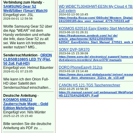
Verbindung zum Handy
-
SAMSUNG Gear S2
WD WDBCTL0040HWT-EESN My Cloud 4 TB 
Weiß/Silber (Smart Watch)
Zoll extern
Eingefügt von: JSL
2024-02-13 00:10:45
https://media.flixcar.com/ f360cdn/ Western_Digital
2026-04-01 12:59:56
2412300185-deu_user_manual_4779-705103.pdf
Wollte Samsung Gear S2 über
KOSMOS 620516 Easy Elektro Start Mehrfarb
die App "WEAR" mit dem
2023-06-10 01:26:31
Handy verbinden und erhalte
https://fragkosmos.zendesk.com/ hc/ de/
die Info, dass Gear S2 zu alt
article_attachments/ 8252125025948/
620547_EasyElektro_Start_Manual_270521_web_
sei. Wie kann ich trotzdem
weiter nutzen? MfG...
SONY DVP-SR370
2023-04-15 15:39:09
Sendersuchfunktion
-
ORION
https://www.sony.de/ electronics/ support/ home-vi
CLB50B1080S LED TV (Flat,
dvd-players-recorders/ dvp-sr370/ manuals
50 Zoll, Full-HD)
DORO PhoneEasy® 312cs
Eingefügt von: Helmut Bäumler
2023-03-18 23:14:46
2026-01-01 07:23:05
https://www.doro.com/ globalassets/ inriver/ resou
manual_doro_phoneeasy_312cs_de_v10.pdf
Wie kann ich den Orion Full-
HD über Satellit den
CANON HS 121-TGS Taschenrechner
Sendersuchlauf einschalten...
2022-10-25 10:56:35
https://ij.manual.canon/ cal/ webmanual/ WebPortal/
Deutsche Anleitung
-
HS-121TGA%20(EXP)_P.pdf
KOSMOS 698232
Zauberschule Magic - Gold
Edition Mehrfarbig
Eingefügt von: Nils Münter
2025-12-25 15:15:40
Bitte senden Sie die deutsche
Anlwitung als PDF zu. ...