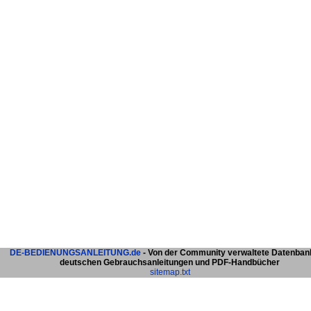
DE-BEDIENUNGSANLEITUNG.de
- Von der Community verwaltete Datenban
deutschen Gebrauchsanleitungen und PDF-Handbücher
sitemap.txt