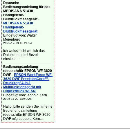
Deutsche
Bedienungsanleitung für das
MEDISANA 51430
Handgelenk-
Blutdruckmessgerät
-
MEDISANA 51430
Handgelenk-
Blutdruckmessgerät
Eingefügt von: Walter
Meienberg
2025-12-13 16:24:54
Ich weiss nicht wie ich das
Datum und die Uhrzeit
einstelle....
Bedienungsanleitung
(deutsch)für EPSON WF-3620
DWF
-
EPSON WorkForce WF-
3620 DWF PrecisionCore™-
Druckkopf 4-in-1
Multifunktionsgerät mit
Duplexdruck WLAN
Eingefügt von: leopold Kern
2025-11-22 14:50:24
Hallo, bitte senden Sie mir eine
Bedienungsanleitung
(deutsch)für EPSON WF-3620
DWF mfg Leopold Kern...