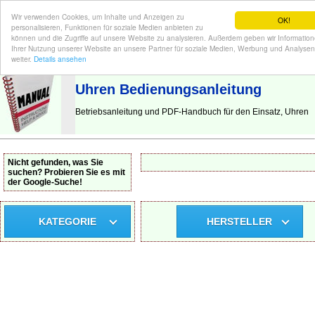
Wir verwenden Cookies, um Inhalte und Anzeigen zu
OK!
personalisieren, Funktionen für soziale Medien anbieten zu
können und die Zugriffe auf unsere Website zu analysieren. Außerdem geben wir Informatio
Ihrer Nutzung unserer Website an unsere Partner für soziale Medien, Werbung und Analysen
BEDIENUNGSANLEITUNG
| Hier finden Sie die deutsche Anleitung!
weiter.
Details ansehen
Uhren Bedienungsanleitung
Betriebsanleitung und PDF-Handbuch für den Einsatz, Uhren
Nicht gefunden, was Sie
suchen? Probieren Sie es mit
der Google-Suche!
KATEGORIE
HERSTELLER