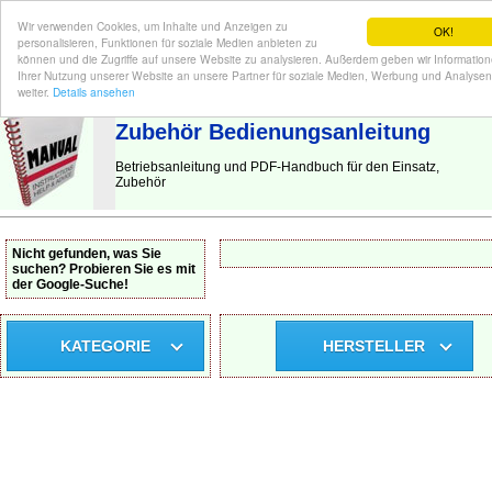
Wir verwenden Cookies, um Inhalte und Anzeigen zu
OK!
personalisieren, Funktionen für soziale Medien anbieten zu
können und die Zugriffe auf unsere Website zu analysieren. Außerdem geben wir Informatio
Ihrer Nutzung unserer Website an unsere Partner für soziale Medien, Werbung und Analysen
BEDIENUNGSANLEITUNG
| Hier finden Sie die deutsche Anleitung!
weiter.
Details ansehen
Zubehör Bedienungsanleitung
Betriebsanleitung und PDF-Handbuch für den Einsatz,
Zubehör
Nicht gefunden, was Sie
suchen? Probieren Sie es mit
der Google-Suche!
KATEGORIE
HERSTELLER