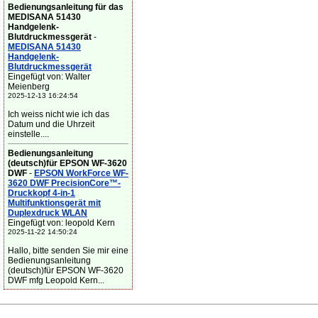
Bedienungsanleitung für das
MEDISANA 51430
Handgelenk-
Blutdruckmessgerät
-
MEDISANA 51430
Handgelenk-
Blutdruckmessgerät
Eingefügt von: Walter
Meienberg
2025-12-13 16:24:54
Ich weiss nicht wie ich das
Datum und die Uhrzeit
einstelle....
Bedienungsanleitung
(deutsch)für EPSON WF-3620
DWF
-
EPSON WorkForce WF-
3620 DWF PrecisionCore™-
Druckkopf 4-in-1
Multifunktionsgerät mit
Duplexdruck WLAN
Eingefügt von: leopold Kern
2025-11-22 14:50:24
Hallo, bitte senden Sie mir eine
Bedienungsanleitung
(deutsch)für EPSON WF-3620
DWF mfg Leopold Kern...