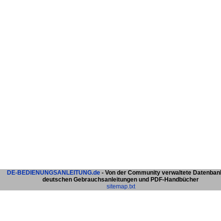
DE-BEDIENUNGSANLEITUNG.de
- Von der Community verwaltete Datenban
deutschen Gebrauchsanleitungen und PDF-Handbücher
sitemap.txt