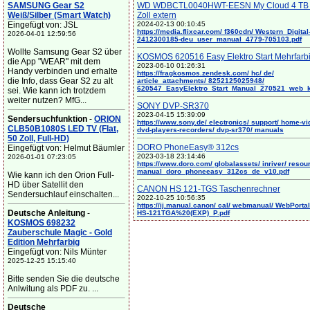
SAMSUNG Gear S2
WD WDBCTL0040HWT-EESN My Cloud 4 TB 
Weiß/Silber (Smart Watch)
Zoll extern
Eingefügt von: JSL
2024-02-13 00:10:45
https://media.flixcar.com/ f360cdn/ Western_Digital
2026-04-01 12:59:56
2412300185-deu_user_manual_4779-705103.pdf
Wollte Samsung Gear S2 über
KOSMOS 620516 Easy Elektro Start Mehrfarb
die App "WEAR" mit dem
2023-06-10 01:26:31
Handy verbinden und erhalte
https://fragkosmos.zendesk.com/ hc/ de/
die Info, dass Gear S2 zu alt
article_attachments/ 8252125025948/
620547_EasyElektro_Start_Manual_270521_web_
sei. Wie kann ich trotzdem
weiter nutzen? MfG...
SONY DVP-SR370
2023-04-15 15:39:09
Sendersuchfunktion
-
ORION
https://www.sony.de/ electronics/ support/ home-vi
CLB50B1080S LED TV (Flat,
dvd-players-recorders/ dvp-sr370/ manuals
50 Zoll, Full-HD)
DORO PhoneEasy® 312cs
Eingefügt von: Helmut Bäumler
2023-03-18 23:14:46
2026-01-01 07:23:05
https://www.doro.com/ globalassets/ inriver/ resou
manual_doro_phoneeasy_312cs_de_v10.pdf
Wie kann ich den Orion Full-
HD über Satellit den
CANON HS 121-TGS Taschenrechner
Sendersuchlauf einschalten...
2022-10-25 10:56:35
https://ij.manual.canon/ cal/ webmanual/ WebPortal/
Deutsche Anleitung
-
HS-121TGA%20(EXP)_P.pdf
KOSMOS 698232
Zauberschule Magic - Gold
Edition Mehrfarbig
Eingefügt von: Nils Münter
2025-12-25 15:15:40
Bitte senden Sie die deutsche
Anlwitung als PDF zu. ...
Deutsche