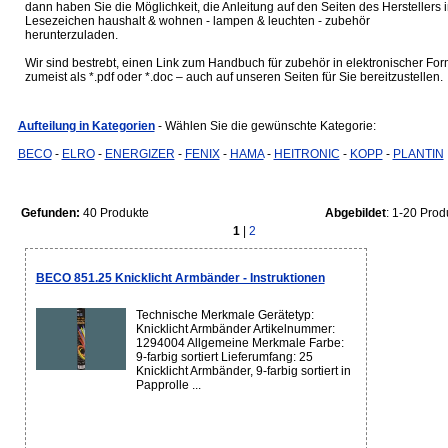
dann haben Sie die Möglichkeit, die Anleitung auf den Seiten des Herstellers 
Lesezeichen haushalt & wohnen - lampen & leuchten - zubehör
herunterzuladen.
Wir sind bestrebt, einen Link zum Handbuch für zubehör in elektronischer For
zumeist als *.pdf oder *.doc – auch auf unseren Seiten für Sie bereitzustellen.
Aufteilung in Kategorien
- Wählen Sie die gewünschte Kategorie:
BECO
-
ELRO
-
ENERGIZER
-
FENIX
-
HAMA
-
HEITRONIC
-
KOPP
-
PLANTIN
Gefunden:
40 Produkte
Abgebildet
: 1-20 Prod
1
|
2
BECO 851.25 Knicklicht Armbänder - Instruktionen
Technische Merkmale Gerätetyp:
Knicklicht Armbänder Artikelnummer:
1294004 Allgemeine Merkmale Farbe:
9-farbig sortiert Lieferumfang: 25
Knicklicht Armbänder, 9-farbig sortiert in
Papprolle ...