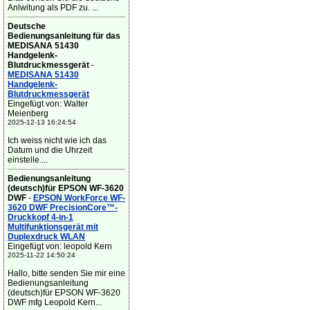
Anlwitung als PDF zu. ...
Deutsche
Bedienungsanleitung für das
MEDISANA 51430
Handgelenk-
Blutdruckmessgerät
-
MEDISANA 51430
Handgelenk-
Blutdruckmessgerät
Eingefügt von: Walter
Meienberg
2025-12-13 16:24:54
Ich weiss nicht wie ich das
Datum und die Uhrzeit
einstelle....
Bedienungsanleitung
(deutsch)für EPSON WF-3620
DWF
-
EPSON WorkForce WF-
3620 DWF PrecisionCore™-
Druckkopf 4-in-1
Multifunktionsgerät mit
Duplexdruck WLAN
Eingefügt von: leopold Kern
2025-11-22 14:50:24
Hallo, bitte senden Sie mir eine
Bedienungsanleitung
(deutsch)für EPSON WF-3620
DWF mfg Leopold Kern...