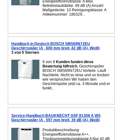
Energieeffizienzklasse: A Max.
Betriebslautstärke: 49 dB (A) Anzahl
Maßgedecke: 10 Reinigungsklasse: A
Artikelnummer: 186329...
Handbuch in Deutsch BOSCH SMS69N72EU
Geschirrspüler (A , 600 mm breit, 42 dB (A), Weiß)
3 von 5 Sternen
6 von 9
Kunden fanden diese
Bewertung hilfreich
. Geschirrspüler
BOSCH SMS69N72EU Vorteile: Läuft
Nachteile: Nicht so leise und so trocken
wie versprochen Wir haben den
Geschirrspüler jetzt ca. 3 Monate und er
funkti...
Service-Handbuch BAUKNECHT GSF 81308 A WS
Geschirrspüler (A , 597 mm breit, 39 dB (A), Weiß)
Produktbeschreibung
Energieeffizienzklasse A++,
Trocknungswirkungsklasse A Nur 42 dB