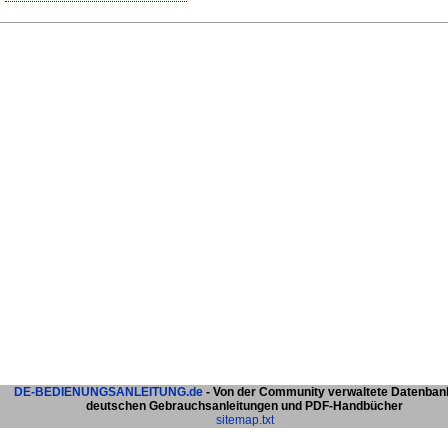
DE-BEDIENUNGSANLEITUNG.de
- Von der Community verwaltete Datenban
deutschen Gebrauchsanleitungen und PDF-Handbücher
sitemap.txt