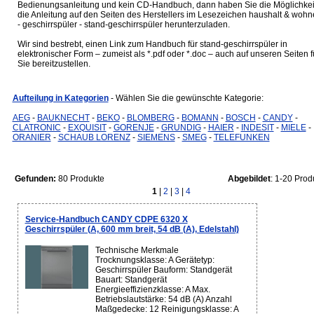
Bedienungsanleitung und kein CD-Handbuch, dann haben Sie die Möglichkei
die Anleitung auf den Seiten des Herstellers im Lesezeichen haushalt & woh
- geschirrspüler - stand-geschirrspüler herunterzuladen.
Wir sind bestrebt, einen Link zum Handbuch für stand-geschirrspüler in
elektronischer Form – zumeist als *.pdf oder *.doc – auch auf unseren Seiten f
Sie bereitzustellen.
Aufteilung in Kategorien
- Wählen Sie die gewünschte Kategorie:
AEG
-
BAUKNECHT
-
BEKO
-
BLOMBERG
-
BOMANN
-
BOSCH
-
CANDY
-
CLATRONIC
-
EXQUISIT
-
GORENJE
-
GRUNDIG
-
HAIER
-
INDESIT
-
MIELE
-
ORANIER
-
SCHAUB LORENZ
-
SIEMENS
-
SMEG
-
TELEFUNKEN
Gefunden:
80 Produkte
Abgebildet
: 1-20 Prod
1
|
2
|
3
|
4
Service-Handbuch CANDY CDPE 6320 X
Geschirrspüler (A, 600 mm breit, 54 dB (A), Edelstahl)
Technische Merkmale
Trocknungsklasse: A Gerätetyp:
Geschirrspüler Bauform: Standgerät
Bauart: Standgerät
Energieeffizienzklasse: A Max.
Betriebslautstärke: 54 dB (A) Anzahl
Maßgedecke: 12 Reinigungsklasse: A