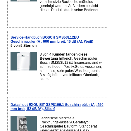
verschmutzte Backleche mühelos
gereinigt werden. Außerdem besticht
dieses Produkt durch seine Bediener...
Service-Handbuch BOSCH SMS53L12EU
Geschirrspüler (A , 600 mm breit, 46 dB (A), Weiß)
5 von 5 Sternen
3 von 4
Kunden fanden diese
Bewertung hilfreich
. Geschirrspüler
Bosch SMS53L12EU Insgesamt sind wir
sehr zufrieden!Positiv:Gutes Aussehen;
sehr leise; sehr gutes Waschergebnis;
3-stufig höhenverstellbarer Oberkorb;
strom...
Datasheet EXQUISIT GSP8109.1 Geschirrspüler (A , 450
mm breit, 52 dB (A), Silber)
Technische Merkmale
Trocknungsklasse: A Gerätetyp:
Geschirrspüler Bauform: Standgerät
Energieeffizienzklasse: A+ Max.