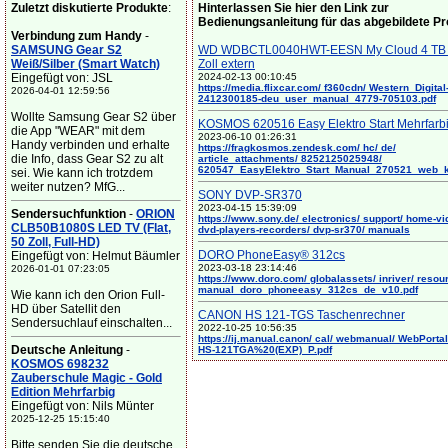
Zuletzt diskutierte Produkte
:
Hinterlassen Sie hier den Link zur
Bedienungsanleitung für das abgebildete P
Verbindung zum Handy
-
SAMSUNG Gear S2
WD WDBCTL0040HWT-EESN My Cloud 4 TB 
Weiß/Silber (Smart Watch)
Zoll extern
Eingefügt von: JSL
2024-02-13 00:10:45
https://media.flixcar.com/ f360cdn/ Western_Digital
2026-04-01 12:59:56
2412300185-deu_user_manual_4779-705103.pdf
Wollte Samsung Gear S2 über
KOSMOS 620516 Easy Elektro Start Mehrfarb
die App "WEAR" mit dem
2023-06-10 01:26:31
Handy verbinden und erhalte
https://fragkosmos.zendesk.com/ hc/ de/
die Info, dass Gear S2 zu alt
article_attachments/ 8252125025948/
620547_EasyElektro_Start_Manual_270521_web_
sei. Wie kann ich trotzdem
weiter nutzen? MfG...
SONY DVP-SR370
2023-04-15 15:39:09
Sendersuchfunktion
-
ORION
https://www.sony.de/ electronics/ support/ home-vi
CLB50B1080S LED TV (Flat,
dvd-players-recorders/ dvp-sr370/ manuals
50 Zoll, Full-HD)
DORO PhoneEasy® 312cs
Eingefügt von: Helmut Bäumler
2023-03-18 23:14:46
2026-01-01 07:23:05
https://www.doro.com/ globalassets/ inriver/ resou
manual_doro_phoneeasy_312cs_de_v10.pdf
Wie kann ich den Orion Full-
HD über Satellit den
CANON HS 121-TGS Taschenrechner
Sendersuchlauf einschalten...
2022-10-25 10:56:35
https://ij.manual.canon/ cal/ webmanual/ WebPortal/
Deutsche Anleitung
-
HS-121TGA%20(EXP)_P.pdf
KOSMOS 698232
Zauberschule Magic - Gold
Edition Mehrfarbig
Eingefügt von: Nils Münter
2025-12-25 15:15:40
Bitte senden Sie die deutsche