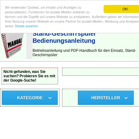
Wir verwenden Cookies, um Inhalte und Anzeigen zu
OK!
personalisieren, Funktionen für soziale Medien anbieten zu
können und die Zugriffe auf unsere Website zu analysieren. Außerdem geben wir Informatio
Ihrer Nutzung unserer Website an unsere Partner für soziale Medien, Werbung und Analysen
BEDIENUNGSANLEITUNG
| Hier finden Sie die deutsche Anleitung!
weiter.
Details ansehen
Stand-Geschirrspüler
Bedienungsanleitung
Betriebsanleitung und PDF-Handbuch für den Einsatz, Stand-
Geschirrspüler
Nicht gefunden, was Sie
suchen? Probieren Sie es mit
der Google-Suche!
KATEGORIE
HERSTELLER