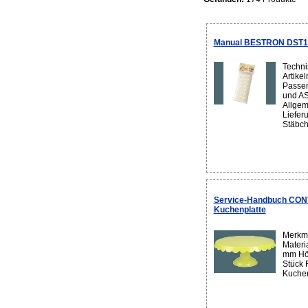
Manual BESTRON DST1
Techni
Artike
Passe
und A
Allgem
Liefer
Stäbche
Service-Handbuch CON
Kuchenplatte
Merkma
Materia
mm Hö
Stück 
Kuchen