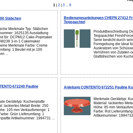
1
|
2
|
3
...
9
Bedienungsanleitungen CHEFN 27412 F
00 Stäbchen
Teigspachtel
sche Merkmale Typ: Stäbchen
Produktbeschreibung Der
lnummer: 1625135 Ausstattung
Teigspachtel FreshForce
nd für: DCPM12 Cake-Popmaker
Serie besticht durch se
SW238 3-in-1 Cakemaker
Formgebung die ideal fü
eine Merkmale Farbe: Creme
Auskratzen von Schüsse
umfang: 1 Beutel mit je 100
Verrühren von Zutaten 
n ...
Glattstreichen von Kuche
TENTO 672240 Pauline
Anleitung CONTENTO 672251 Pauline Ku
Merkmale Gerätetyp: Ku
le Gerätetyp: Kuchenplatte
Material: lackiertes Met
l: lackiertes Metall Breite: 250
Höhe: 85 mm Verkaufsm
he: 105 mm Verkaufsmenge: 1
Farbe: Rot Lieferumfang
Farbe: Grün Lieferumfang: 1
Artikelnummer: 1994732 
paltte Artikelnummer: 1994731 ...