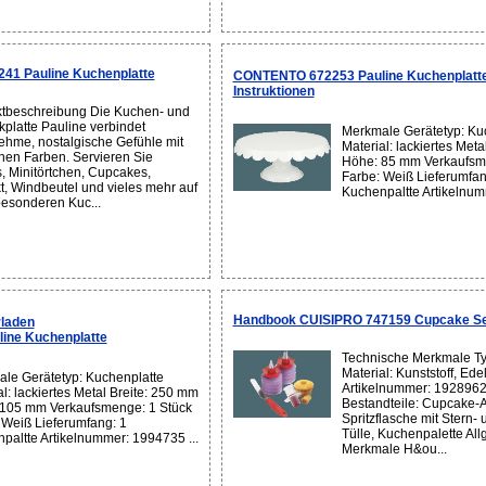
1 Pauline Kuchenplatte
CONTENTO 672253 Pauline Kuchenplatte
Instruktionen
tbeschreibung Die Kuchen- und
platte Pauline verbindet
Merkmale Gerätetyp: Ku
hme, nostalgische Gefühle mit
Material: lackiertes Met
en Farben. Servieren Sie
Höhe: 85 mm Verkaufsm
s, Minitörtchen, Cupcakes,
Farbe: Weiß Lieferumfan
t, Windbeutel und vieles mehr auf
Kuchenpaltte Artikelnum
besonderen Kuc...
Handbook CUISIPRO 747159 Cupcake Se
laden
ine Kuchenplatte
Technische Merkmale Ty
Material: Kunststoff, Ede
le Gerätetyp: Kuchenplatte
Artikelnummer: 1928962
al: lackiertes Metal Breite: 250 mm
Bestandteile: Cupcake-A
105 mm Verkaufsmenge: 1 Stück
Spritzflasche mit Stern-
 Weiß Lieferumfang: 1
Tülle, Kuchenpalette Al
paltte Artikelnummer: 1994735 ...
Merkmale H&ou...