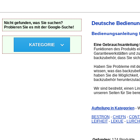
Deutsche Bedienung
Nicht gefunden, was Sie suchen?
Probieren Sie es mit der Google-Suche!
Bedienungsanleitung 
KATEGORIE
Eine Gebrauchsanleitung 
Funktionen des Produkts ei
Garantiewerkstätten und 
backzubehör, dass Sie sich 
Haben Sie Probleme mit de
wissen, was das backzubeh
haben Sie die Möglichkeit,
backzubehör herunterzula
Wir sind bestrebt, einen Li
unseren Seiten für Sie bere
Aufteilung in Kategorien
- 
BESTRON
-
CHEFN
-
CONT
LEIFHEIT
-
LEKUE
-
LURCH
Gefunden:
174 Produkte