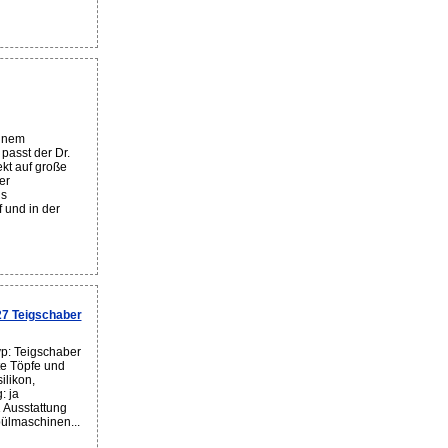
einem
asst der Dr.
ekt auf große
er
us
 und in der
7 Teigschaber
p: Teigschaber
te Töpfe und
ilikon,
: ja
 Ausstattung
Spülmaschinen...