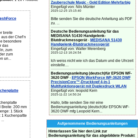
Zauberschule Magic - Gold Edition Mehrfarbig
Eingefügt von: Nils Münter
2025-12-25 15:15:40
reshForce
Bitte senden Sie die deutsche Anlwitung als PDF
zu. ...
Deutsche Bedienungsanleitung für das
 breite
MEDISANA 51430 Handgelenk-
 aus der Chef’n
Blutdruckmessgerät
-
MEDISANA 51430
ine besondere
Handgelenk-Blutdruckmessgerät
r das
Eingefügt von: Walter Meienberg
ln, zum
2025-12-13 16:24:54
oder zum
n un...
Ich weiss nicht wie ich das Datum und die Uhrzeit
einstelle....
Bedienungsanleitung (deutsch)für EPSON WF-
3620 DWF
-
EPSON WorkForce WF-3620 DWF
PrecisionCore™-Druckkopf 4-in-1
Multifunktionsgerät mit Duplexdruck WLAN
Eingefügt von: leopold Kern
chenplatte
2025-11-22 14:50:24
Hallo, bitte senden Sie mir eine
chenplatte
Bedienungsanleitung (deutsch)für EPSON WF-
al Breite: 200 mm
3620 DWF mfg Leopold Kern...
enge: 1 Stück
: 1 Kuchenpaltte
...
Aufgenommene Bedienungsanleitungen
Hinterlassen Sie hier den Link zur
Bedienungsanleitung für das abgebildete Produkt
: