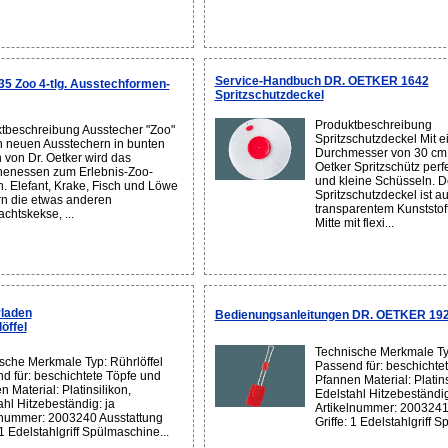
Service-Handbuch DR. OETKER 1642
5 Zoo 4-tlg. Ausstechformen-
Spritzschutzdeckel
Produktbeschreibung
tbeschreibung Ausstecher "Zoo"
Spritzschutzdeckel Mit 
n neuen Ausstechern in bunten
Durchmesser von 30 cm p
 von Dr. Oetker wird das
Oetker Spritzschütz perf
henessen zum Erlebnis-Zoo-
und kleine Schüsseln. D
. Elefant, Krake, Fisch und Löwe
Spritzschutzdeckel ist a
n die etwas anderen
transparentem Kunststoff
chtskekse, ...
Mitte mit flexi...
laden
Bedienungsanleitungen DR. OETKER 192
öffel
Technische Merkmale Ty
sche Merkmale Typ: Rührlöffel
Passend für: beschichte
d für: beschichtete Töpfe und
Pfannen Material: Platins
 Material: Platinsilikon,
Edelstahl Hitzebeständig
ahl Hitzebeständig: ja
Artikelnummer: 2003241
lnummer: 2003240 Ausstattung
Griffe: 1 Edelstahlgriff 
 1 Edelstahlgriff Spülmaschine...