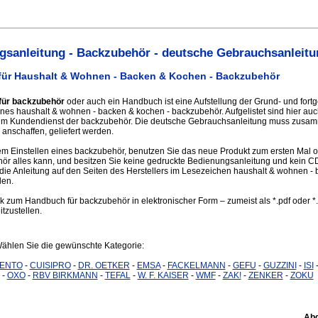
sanleitung - Backzubehör - deutsche Gebrauchsanleitu
für Haushalt & Wohnen - Backen & Kochen - Backzubehör
für backzubehör
oder auch ein Handbuch ist eine Aufstellung der Grund- und fortg
nes haushalt & wohnen - backen & kochen - backzubehör. Aufgelistet sind hier auc
zum Kundendienst der backzubehör. Die deutsche Gebrauchsanleitung muss zusa
anschaffen, geliefert werden.
m Einstellen eines backzubehör, benutzen Sie das neue Produkt zum ersten Mal o
ör alles kann, und besitzen Sie keine gedruckte Bedienungsanleitung und kein 
 die Anleitung auf den Seiten des Herstellers im Lesezeichen haushalt & wohnen -
den.
nk zum Handbuch für backzubehör in elektronischer Form – zumeist als *.pdf oder *
itzustellen.
Wählen Sie die gewünschte Kategorie:
ENTO
-
CUISIPRO
-
DR. OETKER
-
EMSA
-
FACKELMANN
-
GEFU
-
GUZZINI
-
ISI
-
OXO
-
RBV BIRKMANN
-
TEFAL
-
W. F. KAISER
-
WMF
-
ZAK!
-
ZENKER
-
ZOKU
Abg