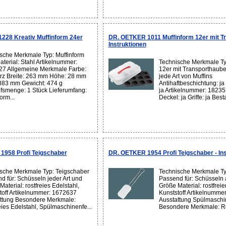
228 Kreativ Muffinform 24er
DR. OETKER 1011 Muffinform 12er mit Tr
Instruktionen
sche Merkmale Typ: Muffinform
aterial: Stahl Artikelnummer:
Technische Merkmale Ty
7 Allgemeine Merkmale Farbe:
12er mit Transporthaube
z Breite: 263 mm Höhe: 28 mm
jede Art von Muffins
 383 mm Gewicht: 474 g
Antihaftbeschichtung: ja
fsmenge: 1 Stück Lieferumfang:
ja Artikelnummer: 18235
orm...
Deckel: ja Griffe: ja Best
1958 Profi Teigschaber
DR. OETKER 1954 Profi Teigschaber - Ins
sche Merkmale Typ: Teigschaber
Technische Merkmale Ty
d für: Schüsseln jeder Art und
Passend für: Schüsseln a
aterial: rostfreies Edelstahl,
Größe Material: rostfreie
toff Artikelnummer: 1672637
Kunststoff Artikelnumme
ttung Besondere Merkmale:
Ausstattung Spülmaschi
eies Edelstahl, Spülmaschinenfe...
Besondere Merkmale: Ros