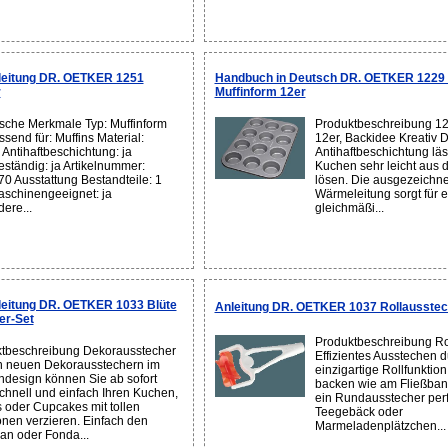
eitung DR. OETKER 1251
Handbuch in Deutsch DR. OETKER 1229 
r
Muffinform 12er
sche Merkmale Typ: Muffinform
Produktbeschreibung 12
send für: Muffins Material:
12er, Backidee Kreativ D
 Antihaftbeschichtung: ja
Antihaftbeschichtung läs
eständig: ja Artikelnummer:
Kuchen sehr leicht aus 
0 Ausstattung Bestandteile: 1
lösen. Die ausgezeichne
schinengeeignet: ja
Wärmeleitung sorgt für 
ere...
gleichmäßi...
eitung DR. OETKER 1033 Blüte
Anleitung DR. OETKER 1037 Rollausstec
er-Set
Produktbeschreibung Ro
tbeschreibung Dekorausstecher
Effizientes Ausstechen 
n neuen Dekorausstechern im
einzigartige Rollfunktion
design können Sie ab sofort
backen wie am Fließband.
chnell und einfach Ihren Kuchen,
ein Rundausstecher perfe
s oder Cupcakes mit tollen
Teegebäck oder
onen verzieren. Einfach den
Marmeladenplätzchen...
an oder Fonda...