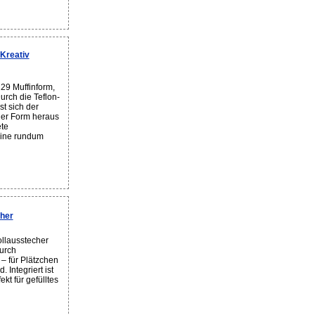
Kreativ
29 Muffinform,
urch die Teflon-
st sich der
der Form heraus
te
eine rundum
her
llausstecher
durch
 – für Plätzchen
 Integriert ist
kt für gefülltes