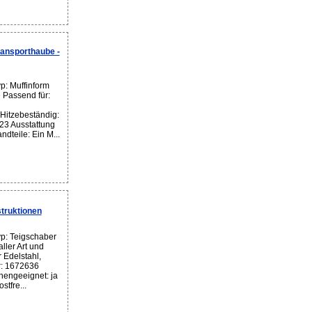
ansporthaube -
p: Muffinform
 Passend für:
 Hitzebeständig:
23 Ausstattung
andteile: Ein M...
truktionen
p: Teigschaber
ller Art und
r Edelstahl,
r: 1672636
nengeeignet: ja
tfre...