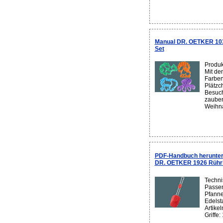
Manual DR. OETKER 103
Set
Produk
Mit de
Farben
Plätzc
Besuch
zauber
Weihna
PDF-Handbuch herunter
DR. OETKER 1926 Rührl
Techni
Passen
Pfannen
Edelst
Artike
Griffe: