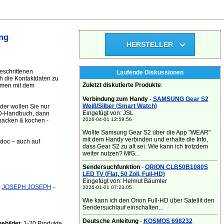
ng
HERSTELLER
eschrittenen
Laufende Diskussionen
h die Kontaktdaten zu
Zuletzt diskutierte Produkte
:
mmen mit dem
Verbindung zum Handy
-
SAMSUNG Gear S2
Weiß/Silber (Smart Watch)
der wollen Sie nur
Eingefügt von: JSL
CD-Handbuch, dann
2026-04-01 12:59:56
 backen & kochen -
Wollte Samsung Gear S2 über die App "WEAR"
mit dem Handy verbinden und erhalte die Info,
.doc – auch auf
dass Gear S2 zu alt sei. Wie kann ich trotzdem
weiter nutzen? MfG...
Sendersuchfunktion
-
ORION CLB50B1080S
LED TV (Flat, 50 Zoll, Full-HD)
Eingefügt von: Helmut Bäumler
-
JOSEPH JOSEPH
-
2026-01-01 07:23:05
Wie kann ich den Orion Full-HD über Satellit den
Sendersuchlauf einschalten...
Deutsche Anleitung
-
KOSMOS 698232
ebildet
: 1-20 Produkte