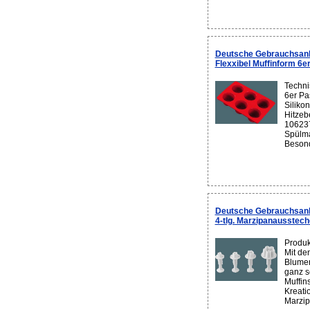
Deutsche Gebrauchsanl
Flexxibel Muffinform 6e
Techni
6er Pas
Silikon
Hitzeb
106237
Spülma
Besond
Deutsche Gebrauchsanl
4-tlg. Marzipanausstech
Produk
Mit de
Blumen
ganz s
Muffin
Kreati
Marzip