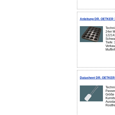
Anleitung DR. OETKER 1
Techni
24er M
122142
Schwar
Tiefe:
Verkau
Muffinf
Datasheet DR. OETKER 
Techni
Passen
Größe M
Kunsts
Aussta
Rostfr