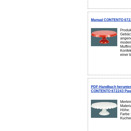
Manual CONTENTO 67224
Produk
Gebäck
angene
modern
Muffin
Konfek
einer 
PDF-Handbuch herunter
CONTENTO 672243 Paul
Merkma
Materi
Höhe: 
Farbe:
Kuchen