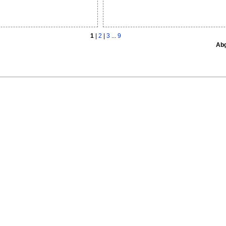
1
|
2
|
3
...
9
Abg