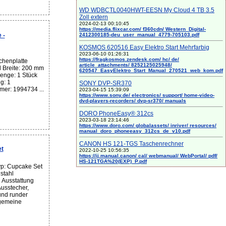
WD WDBCTL0040HWT-EESN My Cloud 4 TB 3.5
Zoll extern
2024-02-13 00:10:45
https://media.flixcar.com/ f360cdn/ Western_Digital-
2412300185-deu_user_manual_4779-705103.pdf
 -
KOSMOS 620516 Easy Elektro Start Mehrfarbig
2023-06-10 01:26:31
https://fragkosmos.zendesk.com/ hc/ de/
chenplatte
article_attachments/ 8252125025948/
al Breite: 200 mm
620547_EasyElektro_Start_Manual_270521_web_kom.pdf
enge: 1 Stück
g: 1
SONY DVP-SR370
mer: 1994734 ...
2023-04-15 15:39:09
https://www.sony.de/ electronics/ support/ home-video-
dvd-players-recorders/ dvp-sr370/ manuals
DORO PhoneEasy® 312cs
2023-03-18 23:14:46
https://www.doro.com/ globalassets/ inriver/ resources/
manual_doro_phoneeasy_312cs_de_v10.pdf
CANON HS 121-TGS Taschenrechner
t
2022-10-25 10:56:35
https://ij.manual.canon/ cal/ webmanual/ WebPortal/ pdf/
HS-121TGA%20(EXP)_P.pdf
p: Cupcake Set
lstahl
 Ausstattung
usstecher,
 und runder
lgemeine