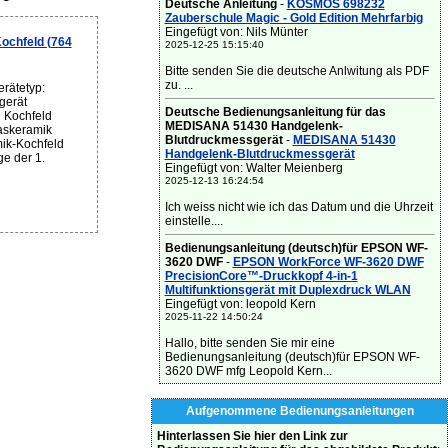
Deutsche Anleitung
-
KOSMOS 698232
Zauberschule Magic - Gold Edition Mehrfarbig
Eingefügt von: Nils Münter
ochfeld (764
2025-12-25 15:15:40
Bitte senden Sie die deutsche Anlwitung als PDF
zu. ...
rätetyp:
gerät
Deutsche Bedienungsanleitung für das
 Kochfeld
MEDISANA 51430 Handgelenk-
askeramik
Blutdruckmessgerät
-
MEDISANA 51430
ik-Kochfeld
Handgelenk-Blutdruckmessgerät
e der 1.
Eingefügt von: Walter Meienberg
2025-12-13 16:24:54
Ich weiss nicht wie ich das Datum und die Uhrzeit
einstelle....
Bedienungsanleitung (deutsch)für EPSON WF-
3620 DWF
-
EPSON WorkForce WF-3620 DWF
PrecisionCore™-Druckkopf 4-in-1
Multifunktionsgerät mit Duplexdruck WLAN
Eingefügt von: leopold Kern
2025-11-22 14:50:24
Hallo, bitte senden Sie mir eine
Bedienungsanleitung (deutsch)für EPSON WF-
3620 DWF mfg Leopold Kern...
Aufgenommene Bedienungsanleitungen
Hinterlassen Sie hier den Link zur