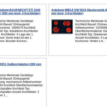
leitung BAUKNECHT ETI 1640
Anleitung MIELE KM 5819 Glaskeramik-K
r (560 mm breit, 4 Kochfelder)
mm breit, 4 Kochfelder)
sche Merkmale Gerätetyp:
Technische Merkmale Ge
ld Bauart: Einbaugerät
Kochfeld Bauart: Einbau
lnummer: 1899479 Kochfeld
Artikelnummer: 1529069
ld-Typ: Induktions-Kochfelder
Oberflächenmaterial: Gl
 Kochfelder: 4 Lage der 1.
Kochfeld-Typ: Glaskeram
ne: Vorne links Art der 1.
Anzahl Kochfelder: 4 Lag
ne: Booster-Kochzo...
Kochzone: Hinten Lin...
3051 Gußkochplatten (288 mm
sche Merkmale Gerätetyp:
ld Bauart: Einbaugerät
ung: mechanisch Artikelnummer:
4 Kochfeld Oberflächenmaterial:
hplatten Kochfeld-Typ:
hplatten Anzahl Kochfelder: 2
r 1....