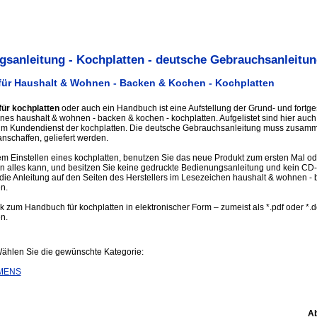
sanleitung - Kochplatten - deutsche Gebrauchsanleitun
für Haushalt & Wohnen - Backen & Kochen - Kochplatten
für kochplatten
oder auch ein Handbuch ist eine Aufstellung der Grund- und fortge
nes haushalt & wohnen - backen & kochen - kochplatten. Aufgelistet sind hier auch
um Kundendienst der kochplatten. Die deutsche Gebrauchsanleitung muss zusam
anschaffen, geliefert werden.
 Einstellen eines kochplatten, benutzen Sie das neue Produkt zum ersten Mal od
en alles kann, und besitzen Sie keine gedruckte Bedienungsanleitung und kein C
 die Anleitung auf den Seiten des Herstellers im Lesezeichen haushalt & wohnen -
n.
nk zum Handbuch für kochplatten in elektronischer Form – zumeist als *.pdf oder *.
en.
Wählen Sie die gewünschte Kategorie:
MENS
Ab