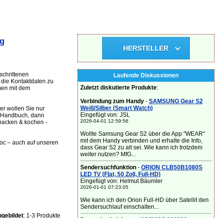
g
HERSTELLER
schrittenen
Laufende Diskussionen
 die Kontaktdaten zu
Zuletzt diskutierte Produkte
:
men mit dem
Verbindung zum Handy
-
SAMSUNG Gear S2
Weiß/Silber (Smart Watch)
er wollen Sie nur
Eingefügt von: JSL
D-Handbuch, dann
2026-04-01 12:59:56
 backen & kochen -
Wollte Samsung Gear S2 über die App "WEAR"
mit dem Handy verbinden und erhalte die Info,
doc – auch auf unseren
dass Gear S2 zu alt sei. Wie kann ich trotzdem
weiter nutzen? MfG...
Sendersuchfunktion
-
ORION CLB50B1080S
LED TV (Flat, 50 Zoll, Full-HD)
Eingefügt von: Helmut Bäumler
2026-01-01 07:23:05
Wie kann ich den Orion Full-HD über Satellit den
Sendersuchlauf einschalten...
gebildet
: 1-3 Produkte