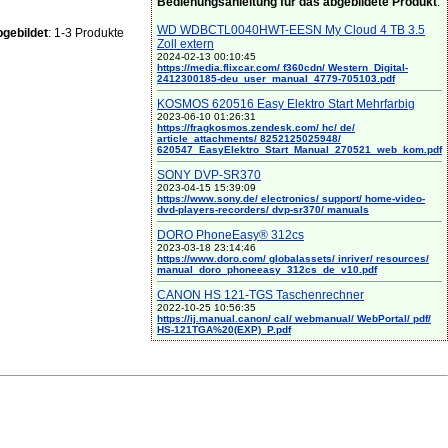
Bedienungsanleitung für das abgebildete Produkt
:
WD WDBCTL0040HWT-EESN My Cloud 4 TB 3.5
gebildet
: 1-3 Produkte
Zoll extern
2024-02-13 00:10:45
https://media.flixcar.com/ f360cdn/ Western_Digital-
2412300185-deu_user_manual_4779-705103.pdf
KOSMOS 620516 Easy Elektro Start Mehrfarbig
2023-06-10 01:26:31
https://fragkosmos.zendesk.com/ hc/ de/
article_attachments/ 8252125025948/
620547_EasyElektro_Start_Manual_270521_web_kom.pdf
SONY DVP-SR370
2023-04-15 15:39:09
https://www.sony.de/ electronics/ support/ home-video-
dvd-players-recorders/ dvp-sr370/ manuals
DORO PhoneEasy® 312cs
2023-03-18 23:14:46
https://www.doro.com/ globalassets/ inriver/ resources/
manual_doro_phoneeasy_312cs_de_v10.pdf
CANON HS 121-TGS Taschenrechner
2022-10-25 10:56:35
https://ij.manual.canon/ cal/ webmanual/ WebPortal/ pdf/
HS-121TGA%20(EXP)_P.pdf