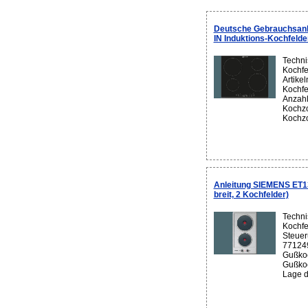
Deutsche Gebrauchsan
IN Induktions-Kochfelde
Techni
Kochfe
Artike
Kochfe
Anzahl
Kochzo
Kochzo
Anleitung SIEMENS ET1
breit, 2 Kochfelder)
Techni
Kochfe
Steuer
771249
Gußkoc
Gußkoc
Lage de