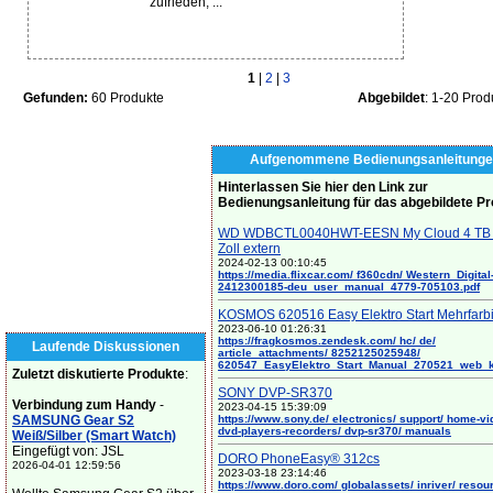
zufrieden, ...
1
|
2
|
3
Gefunden:
60 Produkte
Abgebildet
: 1-20 Prod
Aufgenommene Bedienungsanleitunge
Hinterlassen Sie hier den Link zur
Bedienungsanleitung für das abgebildete P
WD WDBCTL0040HWT-EESN My Cloud 4 TB 
Zoll extern
2024-02-13 00:10:45
https://media.flixcar.com/ f360cdn/ Western_Digital
2412300185-deu_user_manual_4779-705103.pdf
KOSMOS 620516 Easy Elektro Start Mehrfarb
2023-06-10 01:26:31
https://fragkosmos.zendesk.com/ hc/ de/
Laufende Diskussionen
article_attachments/ 8252125025948/
620547_EasyElektro_Start_Manual_270521_web_
Zuletzt diskutierte Produkte
:
SONY DVP-SR370
Verbindung zum Handy
-
2023-04-15 15:39:09
SAMSUNG Gear S2
https://www.sony.de/ electronics/ support/ home-vi
dvd-players-recorders/ dvp-sr370/ manuals
Weiß/Silber (Smart Watch)
Eingefügt von: JSL
DORO PhoneEasy® 312cs
2026-04-01 12:59:56
2023-03-18 23:14:46
https://www.doro.com/ globalassets/ inriver/ resou