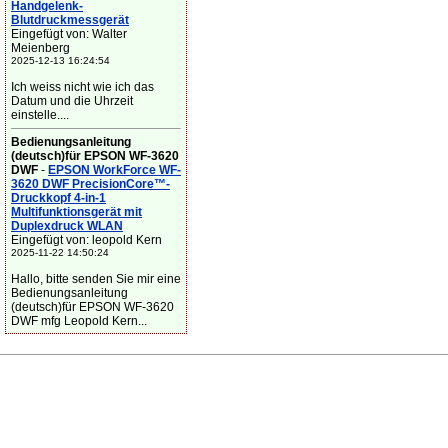
Handgelenk-
Blutdruckmessgerät
Eingefügt von: Walter
Meienberg
2025-12-13 16:24:54
Ich weiss nicht wie ich das
Datum und die Uhrzeit
einstelle....
Bedienungsanleitung
(deutsch)für EPSON WF-3620
DWF
-
EPSON WorkForce WF-
3620 DWF PrecisionCore™-
Druckkopf 4-in-1
Multifunktionsgerät mit
Duplexdruck WLAN
Eingefügt von: leopold Kern
2025-11-22 14:50:24
Hallo, bitte senden Sie mir eine
Bedienungsanleitung
(deutsch)für EPSON WF-3620
DWF mfg Leopold Kern...