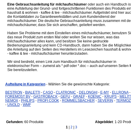
Eine Gebrauchsanleitung für milchaufschäumer
oder auch ein Handbuch is
eine Aufstellung der Grund- und fortgeschrittenen Funktionen des Produkts ei
haushalt & wohnen - kaffee & tee - milchaufschäumer. Aufgelistet sind hier au
die Kontaktdaten zu Garantiewerkstätten und zum Kundendienst der
milchaufschäumer. Die deutsche Gebrauchsanleitung muss zusammen mit d
milchaufschäumer, dass Sie sich anschaffen, geliefert werden.
Haben Sie Probleme mit dem Einstellen eines milchaufschäumer, benutzen S
das neue Produkt zum ersten Mal oder wollen Sie nur wissen, was das
milchaufschäumer alles kann, und besitzen Sie keine gedruckte
Bedienungsanleitung und kein CD-Handbuch, dann haben Sie die Möglichkei
die Anleitung auf den Seiten des Herstellers im Lesezeichen haushalt & woh
- kaffee & tee - milchaufschäumer herunterzuladen.
Wir sind bestrebt, einen Link zum Handbuch für milchaufschäumer in
elektronischer Form – zumeist als *.pdf oder *.doc – auch auf unseren Seiten f
Sie bereitzustellen.
Aufteilung in Kategorien
- Wählen Sie die gewünschte Kategorie:
BESTRON
-
BIALETTI
-
CASO
-
CLATRONIC
-
DELONGHI
-
E-MY
-
ELLRONA
-
FOREMOST BV
-
GASTROBACK
-
GEFU
-
GRAEF
-
KOENIC
-
KRUPS
-
MELIT
NEMOX
-
PHILIPS
-
PROFI COOK
-
ROMMELSBACHER
-
SEVERIN
-
TERMOZ
-
UNOLD
-
WMF
Gefunden:
60 Produkte
Abgebildet
: 1-20 Prod
1
|
2
|
3