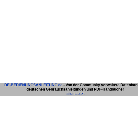
DE-BEDIENUNGSANLEITUNG.de
- Von der Community verwaltete Datenban
deutschen Gebrauchsanleitungen und PDF-Handbücher
sitemap.txt