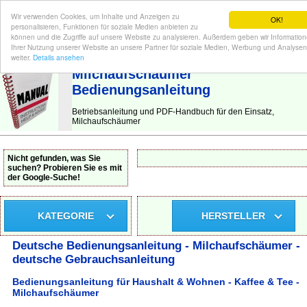
Wir verwenden Cookies, um Inhalte und Anzeigen zu
OK!
personalisieren, Funktionen für soziale Medien anbieten zu
können und die Zugriffe auf unsere Website zu analysieren. Außerdem geben wir Informatio
Ihrer Nutzung unserer Website an unsere Partner für soziale Medien, Werbung und Analysen
BEDIENUNGSANLEITUNG
| Hier finden Sie die deutsche Anleitung!
weiter.
Details ansehen
Milchaufschäumer
Bedienungsanleitung
Betriebsanleitung und PDF-Handbuch für den Einsatz,
Milchaufschäumer
Nicht gefunden, was Sie
suchen? Probieren Sie es mit
der Google-Suche!
KATEGORIE
HERSTELLER
Deutsche Bedienungsanleitung - Milchaufschäumer -
deutsche Gebrauchsanleitung
Bedienungsanleitung für Haushalt & Wohnen - Kaffee & Tee -
Milchaufschäumer