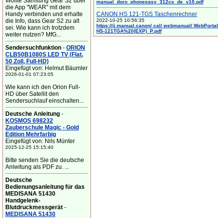
Wollte Samsung Gear S2 über
manual_doro_phoneeasy_312cs_de_v10.pdf
die App "WEAR" mit dem
Handy verbinden und erhalte
CANON HS 121-TGS Taschenrechner
die Info, dass Gear S2 zu alt
2022-10-25 10:56:35
https://ij.manual.canon/ cal/ webmanual/ WebPortal/
sei. Wie kann ich trotzdem
HS-121TGA%20(EXP)_P.pdf
weiter nutzen? MfG...
Sendersuchfunktion
-
ORION
CLB50B1080S LED TV (Flat,
50 Zoll, Full-HD)
Eingefügt von: Helmut Bäumler
2026-01-01 07:23:05
Wie kann ich den Orion Full-
HD über Satellit den
Sendersuchlauf einschalten...
Deutsche Anleitung
-
KOSMOS 698232
Zauberschule Magic - Gold
Edition Mehrfarbig
Eingefügt von: Nils Münter
2025-12-25 15:15:40
Bitte senden Sie die deutsche
Anlwitung als PDF zu. ...
Deutsche
Bedienungsanleitung für das
MEDISANA 51430
Handgelenk-
Blutdruckmessgerät
-
MEDISANA 51430