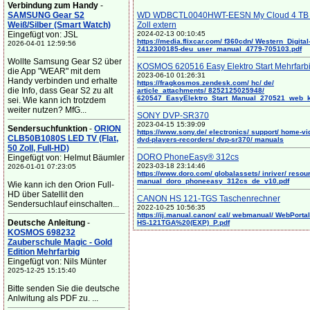
Verbindung zum Handy
-
SAMSUNG Gear S2
WD WDBCTL0040HWT-EESN My Cloud 4 TB 
Weiß/Silber (Smart Watch)
Zoll extern
Eingefügt von: JSL
2024-02-13 00:10:45
https://media.flixcar.com/ f360cdn/ Western_Digital
2026-04-01 12:59:56
2412300185-deu_user_manual_4779-705103.pdf
Wollte Samsung Gear S2 über
KOSMOS 620516 Easy Elektro Start Mehrfarb
die App "WEAR" mit dem
2023-06-10 01:26:31
Handy verbinden und erhalte
https://fragkosmos.zendesk.com/ hc/ de/
die Info, dass Gear S2 zu alt
article_attachments/ 8252125025948/
620547_EasyElektro_Start_Manual_270521_web_
sei. Wie kann ich trotzdem
weiter nutzen? MfG...
SONY DVP-SR370
2023-04-15 15:39:09
Sendersuchfunktion
-
ORION
https://www.sony.de/ electronics/ support/ home-vi
CLB50B1080S LED TV (Flat,
dvd-players-recorders/ dvp-sr370/ manuals
50 Zoll, Full-HD)
DORO PhoneEasy® 312cs
Eingefügt von: Helmut Bäumler
2023-03-18 23:14:46
2026-01-01 07:23:05
https://www.doro.com/ globalassets/ inriver/ resou
manual_doro_phoneeasy_312cs_de_v10.pdf
Wie kann ich den Orion Full-
HD über Satellit den
CANON HS 121-TGS Taschenrechner
Sendersuchlauf einschalten...
2022-10-25 10:56:35
https://ij.manual.canon/ cal/ webmanual/ WebPortal/
Deutsche Anleitung
-
HS-121TGA%20(EXP)_P.pdf
KOSMOS 698232
Zauberschule Magic - Gold
Edition Mehrfarbig
Eingefügt von: Nils Münter
2025-12-25 15:15:40
Bitte senden Sie die deutsche
Anlwitung als PDF zu. ...