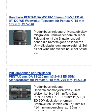
Handbook PENTAX DA WR 18-135mm / 3,5-5,6 ED AL
(IF) DC WR Weitwinkel-Telezoom für Pentax K (18 mm-
135 mm, f/3.5-5.6)
Produktbeschreibung Universalobjektiv
mit großem Brennweitenbereich Jeder
Fotograf kennt die Situationen, bei
denen die Kamera ganz besonderen
Umweltbelastungen ausge-setzt ist. Sei
es bei Wind und Wetter, bei einer Safari
o...
PDF-Handbuch herunterladen
PENTAX smc DA 18-270 mm f/3,5~6,3 ED SDM
Standardzoom für Pentax K (18 mm- 270 mm, f/3.5-6.3)
Produktbeschreibung
Universalzoomobjektiv von 28 mm
Weitwinkel bis 414 mm Tele Das
PENTAX smc DA 18-270 mm f/3,5~6,3
ED SDM deckt den enormen
Brennweiten-Bereich von 27,5 mm bis
414 mm (umgerechnet auf 35-mm-