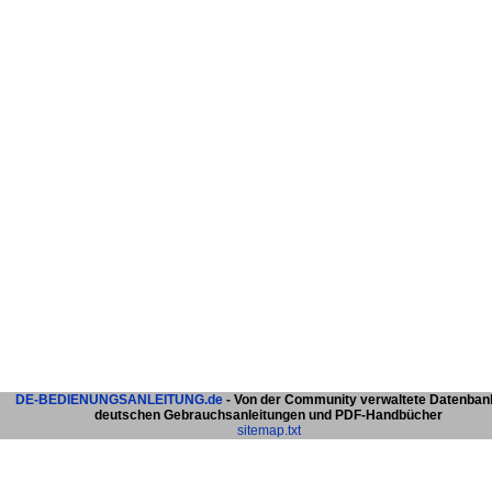
DE-BEDIENUNGSANLEITUNG.de
- Von der Community verwaltete Datenban
deutschen Gebrauchsanleitungen und PDF-Handbücher
sitemap.txt