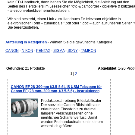
kein CD-Handbuch, dann haben Sie die Möglichkeit, die Anleitung auf den
Seiten des Herstellers im Lesezeichen foto & camcorder - objektive & blitzgerä
- telezoom-objektive herunterzuladen.
Wir sind bestrebt, einen Link zum Handbuch für telezoom-objektive in
elektronischer Form – zumeist als *.pdf oder *.doc – auch auf unseren Seiten f
Sie bereitzustellen.
Aufteilung in Kategorien
- Wählen Sie die gewünschte Kategorie:
CANON
-
NIKON
-
PENTAX
-
SIGMA
-
SONY
-
TAMRON
Gefunden:
21 Produkte
Abgebildet
: 1-20 Prod
1
|
2
CANON EF 28-300mm f/3.5-5.6L IS USM Telezoom für
Canon EF (28 mm- 300 mm, f/3.5-5.6) - Instruktionen
Produktbeschreibung Bildstabilisator
Der spezielle Canon Bildstabilisator
erlaubt den Einsatz bis zu dreimal
längerer Verschlusszeiten ohne
merklichen Schärfenverlust. Damit
werden Freihandaufnahmen in einem
wesentlich größere...