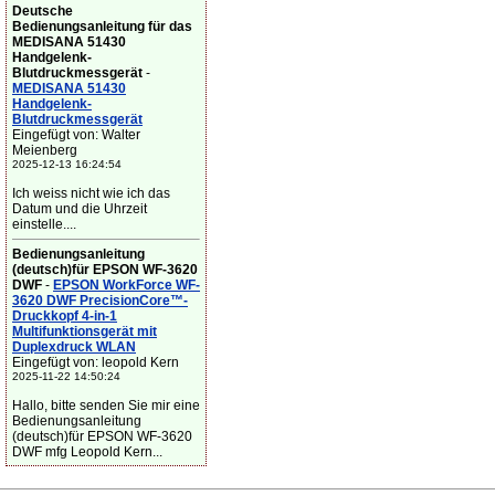
Deutsche
Bedienungsanleitung für das
MEDISANA 51430
Handgelenk-
Blutdruckmessgerät
-
MEDISANA 51430
Handgelenk-
Blutdruckmessgerät
Eingefügt von: Walter
Meienberg
2025-12-13 16:24:54
Ich weiss nicht wie ich das
Datum und die Uhrzeit
einstelle....
Bedienungsanleitung
(deutsch)für EPSON WF-3620
DWF
-
EPSON WorkForce WF-
3620 DWF PrecisionCore™-
Druckkopf 4-in-1
Multifunktionsgerät mit
Duplexdruck WLAN
Eingefügt von: leopold Kern
2025-11-22 14:50:24
Hallo, bitte senden Sie mir eine
Bedienungsanleitung
(deutsch)für EPSON WF-3620
DWF mfg Leopold Kern...