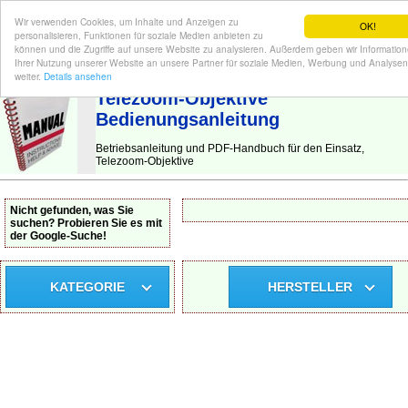
Wir verwenden Cookies, um Inhalte und Anzeigen zu
OK!
personalisieren, Funktionen für soziale Medien anbieten zu
können und die Zugriffe auf unsere Website zu analysieren. Außerdem geben wir Informatio
Ihrer Nutzung unserer Website an unsere Partner für soziale Medien, Werbung und Analysen
BEDIENUNGSANLEITUNG
| Hier finden Sie die deutsche Anleitung!
weiter.
Details ansehen
Telezoom-Objektive
Bedienungsanleitung
Betriebsanleitung und PDF-Handbuch für den Einsatz,
Telezoom-Objektive
Nicht gefunden, was Sie
suchen? Probieren Sie es mit
der Google-Suche!
KATEGORIE
HERSTELLER