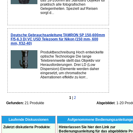
das 18-200mm als Standard Objektiv für
praktisch alle fotografischen
Gelegenheiten. Speziell auf Reisen
sorgt d...
Deutsche Gebrauchsanleitung TAMRON SP 150-600mm
F/5-6.3 Di VC USD Telezoom für Nikon (150 mm- 600
mm, f/32-40)
Produktbeschreibung Hoch entwickelte
optische Technologie Die lange
Telebrennweite stellt das Objektiv vor
Herausforderungen. Drei LD (Low
Dispersion)-Elemente werden daher
eingesetzt, um chromatische
Aberrationen effektiv zu korr...
1
|
2
Gefunden:
21 Produkte
Abgebildet
: 1-20 Prod
Laufende Diskussionen
Aufgenommene Bedienungsanleitunge
Zuletzt diskutierte Produkte
:
Hinterlassen Sie hier den Link zur
Bedienungsanleitung für das abgebildete P