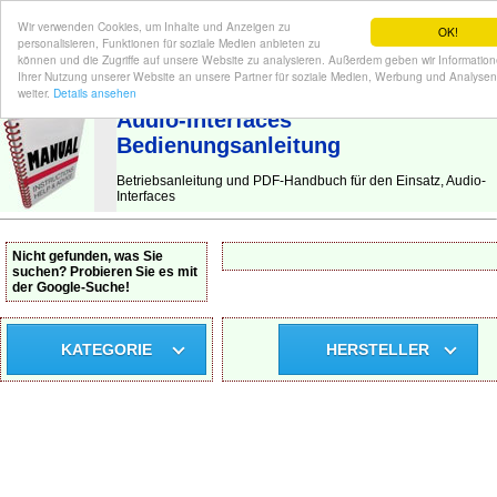
Wir verwenden Cookies, um Inhalte und Anzeigen zu
OK!
personalisieren, Funktionen für soziale Medien anbieten zu
können und die Zugriffe auf unsere Website zu analysieren. Außerdem geben wir Informatio
Ihrer Nutzung unserer Website an unsere Partner für soziale Medien, Werbung und Analysen
BEDIENUNGSANLEITUNG
| Hier finden Sie die deutsche Anleitung!
weiter.
Details ansehen
Audio-Interfaces
Bedienungsanleitung
Betriebsanleitung und PDF-Handbuch für den Einsatz, Audio-
Interfaces
Nicht gefunden, was Sie
suchen? Probieren Sie es mit
der Google-Suche!
KATEGORIE
HERSTELLER