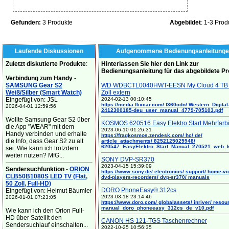
Gefunden:
3 Produkte
Abgebildet
: 1-3 Prod
Laufende Diskussionen
Aufgenommene Bedienungsanleitunge
Zuletzt diskutierte Produkte
:
Hinterlassen Sie hier den Link zur
Bedienungsanleitung für das abgebildete P
Verbindung zum Handy
-
SAMSUNG Gear S2
WD WDBCTL0040HWT-EESN My Cloud 4 TB 
Weiß/Silber (Smart Watch)
Zoll extern
Eingefügt von: JSL
2024-02-13 00:10:45
https://media.flixcar.com/ f360cdn/ Western_Digital
2026-04-01 12:59:56
2412300185-deu_user_manual_4779-705103.pdf
Wollte Samsung Gear S2 über
KOSMOS 620516 Easy Elektro Start Mehrfarb
die App "WEAR" mit dem
2023-06-10 01:26:31
Handy verbinden und erhalte
https://fragkosmos.zendesk.com/ hc/ de/
die Info, dass Gear S2 zu alt
article_attachments/ 8252125025948/
620547_EasyElektro_Start_Manual_270521_web_
sei. Wie kann ich trotzdem
weiter nutzen? MfG...
SONY DVP-SR370
2023-04-15 15:39:09
Sendersuchfunktion
-
ORION
https://www.sony.de/ electronics/ support/ home-vi
CLB50B1080S LED TV (Flat,
dvd-players-recorders/ dvp-sr370/ manuals
50 Zoll, Full-HD)
DORO PhoneEasy® 312cs
Eingefügt von: Helmut Bäumler
2023-03-18 23:14:46
2026-01-01 07:23:05
https://www.doro.com/ globalassets/ inriver/ resou
manual_doro_phoneeasy_312cs_de_v10.pdf
Wie kann ich den Orion Full-
HD über Satellit den
CANON HS 121-TGS Taschenrechner
Sendersuchlauf einschalten...
2022-10-25 10:56:35