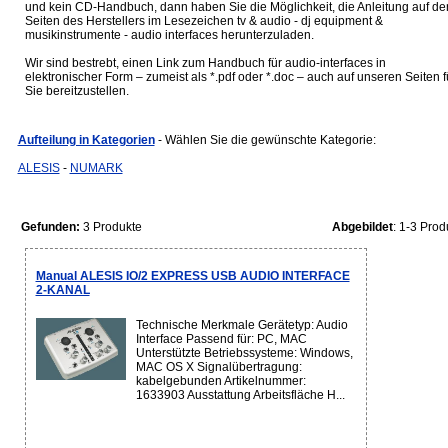
und kein CD-Handbuch, dann haben Sie die Möglichkeit, die Anleitung auf de
Seiten des Herstellers im Lesezeichen tv & audio - dj equipment &
musikinstrumente - audio interfaces herunterzuladen.
Wir sind bestrebt, einen Link zum Handbuch für audio-interfaces in
elektronischer Form – zumeist als *.pdf oder *.doc – auch auf unseren Seiten f
Sie bereitzustellen.
Aufteilung in Kategorien
- Wählen Sie die gewünschte Kategorie:
ALESIS
-
NUMARK
Gefunden:
3 Produkte
Abgebildet
: 1-3 Prod
Manual ALESIS IO/2 EXPRESS USB AUDIO INTERFACE
2-KANAL
Technische Merkmale Gerätetyp: Audio
Interface Passend für: PC, MAC
Unterstützte Betriebssysteme: Windows,
MAC OS X Signalübertragung:
kabelgebunden Artikelnummer:
1633903 Ausstattung Arbeitsfläche H...