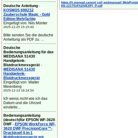
https://ij.manual.canon/ cal/ webmanual/ WebPortal/
Deutsche Anleitung
-
HS-121TGA%20(EXP)_P.pdf
KOSMOS 698232
Zauberschule Magic - Gold
Edition Mehrfarbig
Eingefügt von: Nils Münter
2025-12-25 15:15:40
Bitte senden Sie die deutsche
Anlwitung als PDF zu. ...
Deutsche
Bedienungsanleitung für das
MEDISANA 51430
Handgelenk-
Blutdruckmessgerät
-
MEDISANA 51430
Handgelenk-
Blutdruckmessgerät
Eingefügt von: Walter
Meienberg
2025-12-13 16:24:54
Ich weiss nicht wie ich das
Datum und die Uhrzeit
einstelle....
Bedienungsanleitung
(deutsch)für EPSON WF-3620
DWF
-
EPSON WorkForce WF-
3620 DWF PrecisionCore™-
Druckkopf 4-in-1
Multifunktionsgerät mit