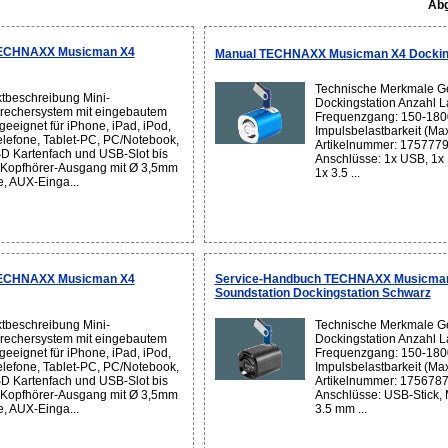
Abg
TECHNAXX Musicman X4
Manual TECHNAXX Musicman X4 Docking
Technische Merkmale Ge
tbeschreibung Mini-
Dockingstation Anzahl L
rechersystem mit eingebautem
Frequenzgang: 150-180
geeignet für iPhone, iPad, iPod,
Impulsbelastbarkeit (Max
elefone, Tablet-PC, PC/Notebook,
Artikelnummer: 1757779
D Kartenfach und USB-Slot bis
Anschlüsse: 1x USB, 1x
Kopfhörer-Ausgang mit Ø 3,5mm
1x 3.5 ...
, AUX-Einga...
TECHNAXX Musicman X4
Service-Handbuch TECHNAXX Musicma
Soundstation Dockingstation Schwarz
tbeschreibung Mini-
Technische Merkmale Ge
rechersystem mit eingebautem
Dockingstation Anzahl L
geeignet für iPhone, iPad, iPod,
Frequenzgang: 150-180
elefone, Tablet-PC, PC/Notebook,
Impulsbelastbarkeit (Max
D Kartenfach und USB-Slot bis
Artikelnummer: 1756787
Kopfhörer-Ausgang mit Ø 3,5mm
Anschlüsse: USB-Stick, 
, AUX-Einga...
3.5 mm ...