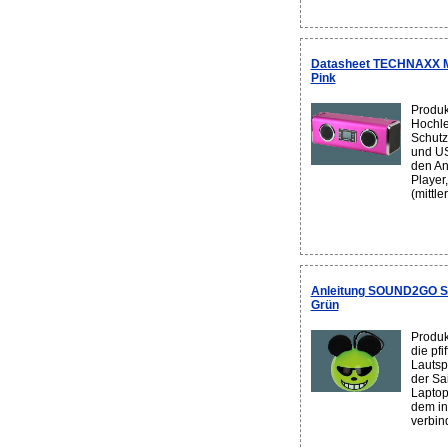
Datasheet TECHNAXX Mu
Pink
Produk
Hochle
Schutzg
und US
den An
Player
(mittler
Anleitung SOUND2GO S2
Grün
Produk
die pfi
Lautsp
der Sai
Laptop
dem in
verbind