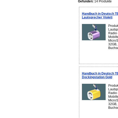
Gefunden:
14 Produkte
Handbuch in Deutsch 
Lautsprecher Violett
Produk
Lautsp
Radio 
Mobilt
MicroS
32GB, 
Buchse
Handbuch in Deutsch 
Dockingstation Gold
Produk
Lautsp
Radio 
Mobilt
MicroS
32GB, 
Buchse