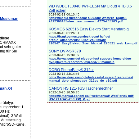
WD WDBCTL0040HWT-EESN My Cloud 4 TB 3.5
Zoll extern
2024-02-13 00:10:45
https://media.flixcar.com/ f360cdn/ Western_Digital-
 Musicman
2412300185-deu_user_manual_4779-705103.pdf
KOSMOS 620516 Easy Elektro Start Mehrfarbig
2023-06-10 01:26:31
https://fragkosmos.zendesk.com/ hc/ de/
diese
article_attachments/ 8252125025948/
ECHMAXX
620547_EasyElektro_Start_Manual_270521_web_kom.pdf
d sehr guter
SONY DVP-SR370
ng für Sie
2023-04-15 15:39:09
https://www.sony.de/ electronics/ support/ home-video-
dvd-players-recorders/ dvp-sr370/ manuals
DORO PhoneEasy® 312cs
2023-03-18 23:14:46
https://www.doro.com/ globalassets/ inriver/ resources/
manual_doro_phoneeasy_312cs_de_v10.pdf
CANON HS 121-TGS Taschenrechner
man X4
2022-10-25 10:56:35
https://ij.manual.canon/ cal/ webmanual/ WebPortal/ pdf/
HS-121TGA%20(EXP)_P.pdf
rätetyp:
autsprecher: 1
00 Hz
imal): 3 Watt
 Ausstattung
 MicroSD-Karte,