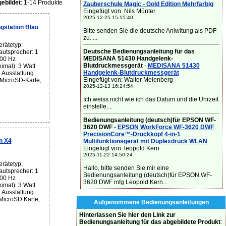
ebildet
: 1-14 Produkte
Zauberschule Magic - Gold Edition Mehrfarbig
Eingefügt von: Nils Münter
2025-12-25 15:15:40
station Blau
Bitte senden Sie die deutsche Anlwitung als PDF
zu. ...
rätetyp:
Deutsche Bedienungsanleitung für das
autsprecher: 1
MEDISANA 51430 Handgelenk-
00 Hz
Blutdruckmessgerät
-
MEDISANA 51430
imal): 3 Watt
Handgelenk-Blutdruckmessgerät
 Ausstattung
Eingefügt von: Walter Meienberg
 MicroSD-Karte,
2025-12-13 16:24:54
Ich weiss nicht wie ich das Datum und die Uhrzeit
einstelle....
Bedienungsanleitung (deutsch)für EPSON WF-
3620 DWF
-
EPSON WorkForce WF-3620 DWF
PrecisionCore™-Druckkopf 4-in-1
n X4
Multifunktionsgerät mit Duplexdruck WLAN
Eingefügt von: leopold Kern
2025-11-22 14:50:24
rätetyp:
Hallo, bitte senden Sie mir eine
autsprecher: 1
Bedienungsanleitung (deutsch)für EPSON WF-
00 Hz
3620 DWF mfg Leopold Kern...
imal): 3 Watt
 Ausstattung
MicroSD Karte,
Aufgenommene Bedienungsanleitungen
Hinterlassen Sie hier den Link zur
Bedienungsanleitung für das abgebildete Produkt
: