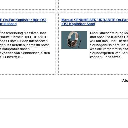
n-Ear Kopfhörer (für iOS)
Manual SENNHEISER URBANITE On-Ear K
truktionen
iOS) Kopfhörer Sand
tbeschreibung Massiver Bass
Produktbeschreibung Ma
solute Klarheit Der URBANITE
und absolute Klarheit 
r das Eine: Dir den intensivsten
will nur das Eine: Dir de
enuss bereiten, damit du hörst,
Soundgenuss bereiten, d
e kompromisslosen
was die kompromisslos
xperten von Sennheiser leisten
Soundexperten von Senn
 Er besitzt e...
können. Er besitzt e...
Abg