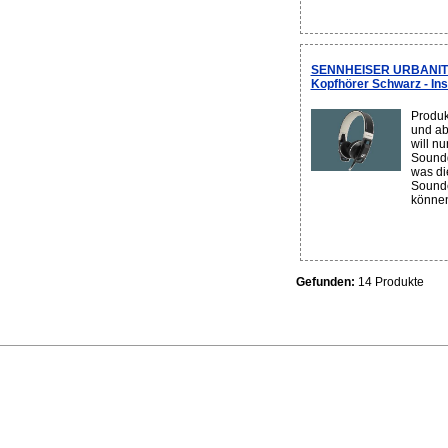
SENNHEISER URBANITE O
Kopfhörer Schwarz - Ins
Produk
und ab
will nu
Soundg
was di
Sounde
können.
Gefunden:
14 Produkte