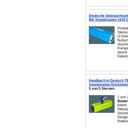
Deutsche Gebrauchsan
MA Soundstation 3430 D
Produk
Stereo
(3,5mm
Nutze
Sounds
Freisp
(durch
Kabel).
Handbuch in Deutsch 
Soundstation Dockingst
5 von 5 Sternen
1 von 
Bewert
tollem
Akkulau
Sound,
Design
Radiose