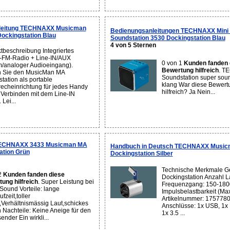
leitung TECHNAXX Musicman
Bedienungsanleitungen TECHNAXX Mini
ockingstation Blau
Soundstation 3530 Dockingstation Blau
4 von 5 Sternen
tbeschreibung Integriertes
-FM-Radio + Line-IN/AUX
0 von 1
Kunden fanden 
/analoger Audioeingang).
Bewertung hilfreich
. T
n Sie den MusicMan MA
Soundstation super soun
tation als portable
klang War diese Bewertu
recheinrichtung für jedes Handy
hilfreich? Ja Nein...
 Verbinden mit dem Line-IN
 Lei...
TECHNAXX 3433 Musicman MA
Handbuch in Deutsch TECHNAXX Music
ation Grün
Dockingstation Silber
Technische Merkmale Ge
2
Kunden fanden diese
Dockingstation Anzahl L
ung hilfreich
. Super Leistung bei
Frequenzgang: 150-180
 Sound Vorteile: lange
Impulsbelastbarkeit (Max
fzeit,toller
Artikelnummer: 1757780
Verhältnismässig Laut,schickes
Anschlüsse: 1x USB, 1x
 Nachteile: Keine Aneige für den
1x 3.5 ...
nder Ein wirkli...