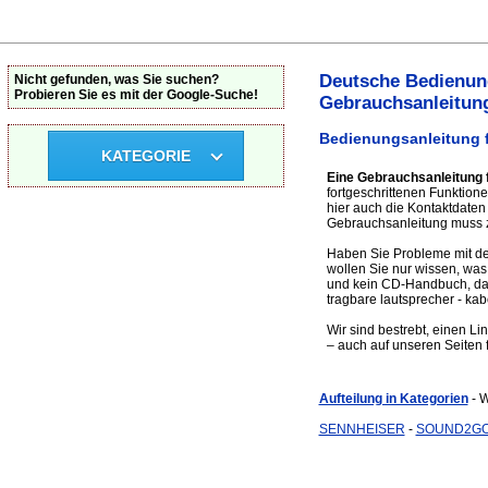
Deutsche Bedienung
Nicht gefunden, was Sie suchen?
Probieren Sie es mit der Google-Suche!
Gebrauchsanleitun
Bedienungsanleitung f
KATEGORIE
Eine Gebrauchsanleitung 
fortgeschrittenen Funktione
hier auch die Kontaktdate
Gebrauchsanleitung muss z
Haben Sie Probleme mit de
wollen Sie nur wissen, wa
und kein CD-Handbuch, dann
tragbare lautsprecher - ka
Wir sind bestrebt, einen L
– auch auf unseren Seiten f
Aufteilung in Kategorien
- 
SENNHEISER
-
SOUND2G