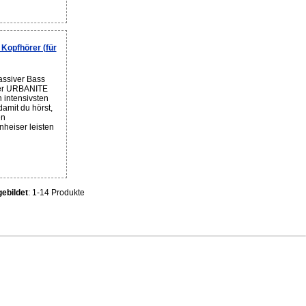
opfhörer (für
ssiver Bass
Der URBANITE
n intensivsten
amit du hörst,
en
heiser leisten
ebildet
: 1-14 Produkte