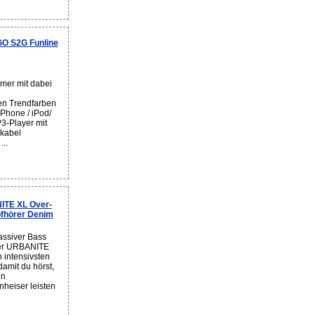
O S2G Funline
mer mit dabei
en Trendfarben
-Phone / iPod/
3-Player mit
nkabel
...
TE XL Over-
pfhörer Denim
ssiver Bass
Der URBANITE
n intensivsten
amit du hörst,
en
heiser leisten