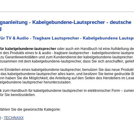
sanleitung - Kabelgebundene-Lautsprecher - deutsche
g
ür TV & Audio - Tragbare Lautsprecher - Kabelgebundene Lautsp
für kabelgebundene-lautsprecher
oder auch ein Handbuch ist eine Aufstellung d
n des Produkts eines tv & audio - tragbare lautsprecher - kabelgebundene lautsprec
n zu Garantiewerkstätten und zum Kundendienst der kabelgebundene-lautsprecher.
usammen mit dem kabelgebundene-lautsprecher, dass Sie sich anschaffen, gelief
m Einstellen eines kabelgebundene-lautsprecher, benutzen Sie das neue Produkt
s das kabelgebundene-lautsprecher alles kann, und besitzen Sie keine gedruckte 
 haben Sie die Möglichkeit, die Anleitung auf den Seiten des Herstellers im Lese
belgebundene lautsprecher herunterzuladen.
ink zum Handbuch für kabelgebundene-lautsprecher in elektronischer Form – zumeist
ür Sie bereitzustellen.
Wählen Sie die gewünschte Kategorie:
O
-
TECHNAXX