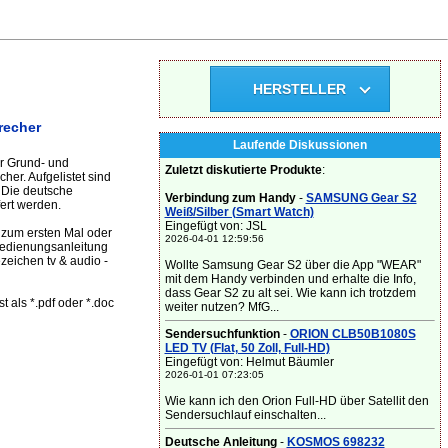
HERSTELLER
recher
Laufende Diskussionen
er Grund- und
Zuletzt diskutierte Produkte
:
her. Aufgelistet sind
 Die deutsche
Verbindung zum Handy
-
SAMSUNG Gear S2
ert werden.
Weiß/Silber (Smart Watch)
Eingefügt von: JSL
 zum ersten Mal oder
2026-04-01 12:59:56
Bedienungsanleitung
zeichen tv & audio -
Wollte Samsung Gear S2 über die App "WEAR"
mit dem Handy verbinden und erhalte die Info,
dass Gear S2 zu alt sei. Wie kann ich trotzdem
 als *.pdf oder *.doc
weiter nutzen? MfG...
Sendersuchfunktion
-
ORION CLB50B1080S
LED TV (Flat, 50 Zoll, Full-HD)
Eingefügt von: Helmut Bäumler
2026-01-01 07:23:05
Wie kann ich den Orion Full-HD über Satellit den
Sendersuchlauf einschalten...
Deutsche Anleitung
-
KOSMOS 698232