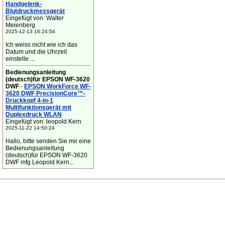
Handgelenk-
Blutdruckmessgerät
Eingefügt von: Walter
Meienberg
2025-12-13 16:24:54
Ich weiss nicht wie ich das
Datum und die Uhrzeit
einstelle....
Bedienungsanleitung
(deutsch)für EPSON WF-3620
DWF
-
EPSON WorkForce WF-
3620 DWF PrecisionCore™-
Druckkopf 4-in-1
Multifunktionsgerät mit
Duplexdruck WLAN
Eingefügt von: leopold Kern
2025-11-22 14:50:24
Hallo, bitte senden Sie mir eine
Bedienungsanleitung
(deutsch)für EPSON WF-3620
DWF mfg Leopold Kern...