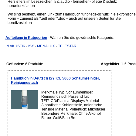
Herstellers im Lesezeichen tv & audio - fernseher - pflege & schutz
herunterzuladen.
Wir sind bestrebt, einen Link zum Handbuch für pflege-schutz in elektronische
Form – zumeist als *.pdf oder *.doc – auch auf unseren Seiten für Sie
bereitzustellen.
Aufteilung in Kategorien
- Wählen Sie die gewünschte Kategorie:
IN AKUSTIK
-
ISY
-
MENALUX
-
TELESTAR
Gefunden:
6 Produkte
Abgebildet
: 1-6 Prod
Handbuch in Deutsch ISY ICL 5000 Schaumreiniger,
Reinigungstuch
Merkmale Typ: Schaumreiniger,
Reinigungstuch Passend für:
TFT/LCD/Plasma Displays Material:
Alphatische Kohlenstoffe, anionische
Tenside Material Poliertuch: Mikrofaser
Besondere Merkmale: Ohne Alkohol
Farbe: Weiß/Blau Bre...