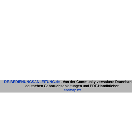
DE-BEDIENUNGSANLEITUNG.de
- Von der Community verwaltete Datenban
deutschen Gebrauchsanleitungen und PDF-Handbücher
sitemap.txt