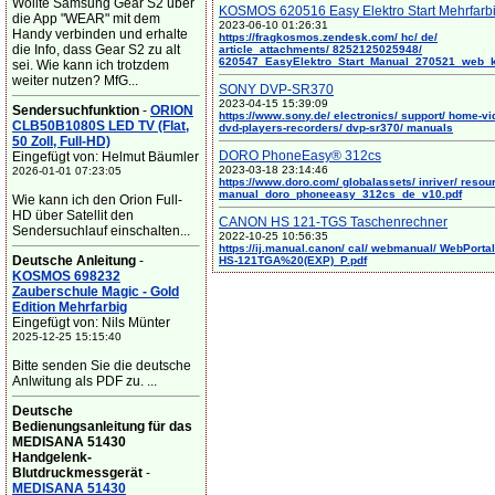
Wollte Samsung Gear S2 über
KOSMOS 620516 Easy Elektro Start Mehrfarb
die App "WEAR" mit dem
2023-06-10 01:26:31
Handy verbinden und erhalte
https://fragkosmos.zendesk.com/ hc/ de/
die Info, dass Gear S2 zu alt
article_attachments/ 8252125025948/
620547_EasyElektro_Start_Manual_270521_web_
sei. Wie kann ich trotzdem
weiter nutzen? MfG...
SONY DVP-SR370
2023-04-15 15:39:09
Sendersuchfunktion
-
ORION
https://www.sony.de/ electronics/ support/ home-vi
CLB50B1080S LED TV (Flat,
dvd-players-recorders/ dvp-sr370/ manuals
50 Zoll, Full-HD)
DORO PhoneEasy® 312cs
Eingefügt von: Helmut Bäumler
2023-03-18 23:14:46
2026-01-01 07:23:05
https://www.doro.com/ globalassets/ inriver/ resou
manual_doro_phoneeasy_312cs_de_v10.pdf
Wie kann ich den Orion Full-
HD über Satellit den
CANON HS 121-TGS Taschenrechner
Sendersuchlauf einschalten...
2022-10-25 10:56:35
https://ij.manual.canon/ cal/ webmanual/ WebPortal/
Deutsche Anleitung
-
HS-121TGA%20(EXP)_P.pdf
KOSMOS 698232
Zauberschule Magic - Gold
Edition Mehrfarbig
Eingefügt von: Nils Münter
2025-12-25 15:15:40
Bitte senden Sie die deutsche
Anlwitung als PDF zu. ...
Deutsche
Bedienungsanleitung für das
MEDISANA 51430
Handgelenk-
Blutdruckmessgerät
-
MEDISANA 51430