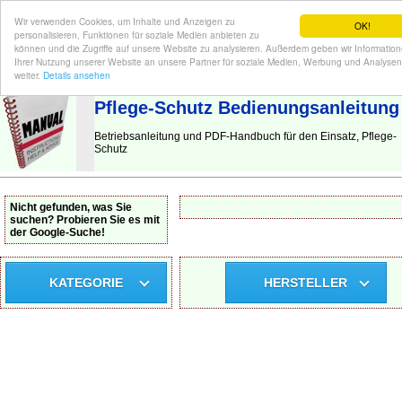
Wir verwenden Cookies, um Inhalte und Anzeigen zu
OK!
personalisieren, Funktionen für soziale Medien anbieten zu
können und die Zugriffe auf unsere Website zu analysieren. Außerdem geben wir Informatio
Ihrer Nutzung unserer Website an unsere Partner für soziale Medien, Werbung und Analysen
BEDIENUNGSANLEITUNG
| Hier finden Sie die deutsche Anleitung!
weiter.
Details ansehen
Pflege-Schutz Bedienungsanleitung
Betriebsanleitung und PDF-Handbuch für den Einsatz, Pflege-
Schutz
Nicht gefunden, was Sie
suchen? Probieren Sie es mit
der Google-Suche!
KATEGORIE
HERSTELLER