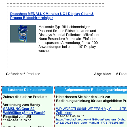
Datasheet MENALUX Menalux UC1 Display Clean &
Protect Bildschirmreiniger
Merkmale Typ: Bildschirmreiniger
Passend für: alle Bildschirmarten und
Displays Material Poliertuch: Mikrofaser-
Nano Besondere Merkmale: Einfache
und sparsame Anwendung, für ca. 100
Anwendungen bei einem 19" Display,
woche...
Gefunden:
6 Produkte
Abgebildet
: 1-6 Prod
Laufende Diskussionen
Aufgenommene Bedienungsanleitunge
Zuletzt diskutierte Produkte
:
Hinterlassen Sie hier den Link zur
Bedienungsanleitung für das abgebildete P
Verbindung zum Handy
-
SAMSUNG Gear S2
WD WDBCTL0040HWT-EESN My Cloud 4 TB 
Weiß/Silber (Smart Watch)
Zoll extern
Eingefügt von: JSL
2024-02-13 00:10:45
https://media.flixcar.com/ f360cdn/ Western_Digital
2026-04-01 12:59:56
2412300185-deu_user_manual_4779-705103.pdf