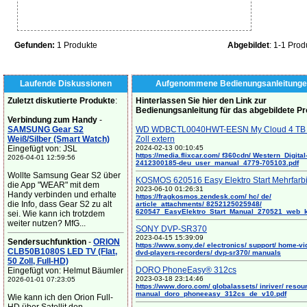
Gefunden:
1 Produkte
Abgebildet
: 1-1 Prod
Laufende Diskussionen
Aufgenommene Bedienungsanleitunge
Zuletzt diskutierte Produkte
:
Hinterlassen Sie hier den Link zur
Bedienungsanleitung für das abgebildete P
Verbindung zum Handy
-
SAMSUNG Gear S2
WD WDBCTL0040HWT-EESN My Cloud 4 TB 
Weiß/Silber (Smart Watch)
Zoll extern
Eingefügt von: JSL
2024-02-13 00:10:45
https://media.flixcar.com/ f360cdn/ Western_Digital
2026-04-01 12:59:56
2412300185-deu_user_manual_4779-705103.pdf
Wollte Samsung Gear S2 über
KOSMOS 620516 Easy Elektro Start Mehrfarb
die App "WEAR" mit dem
2023-06-10 01:26:31
Handy verbinden und erhalte
https://fragkosmos.zendesk.com/ hc/ de/
die Info, dass Gear S2 zu alt
article_attachments/ 8252125025948/
620547_EasyElektro_Start_Manual_270521_web_
sei. Wie kann ich trotzdem
weiter nutzen? MfG...
SONY DVP-SR370
2023-04-15 15:39:09
Sendersuchfunktion
-
ORION
https://www.sony.de/ electronics/ support/ home-vi
CLB50B1080S LED TV (Flat,
dvd-players-recorders/ dvp-sr370/ manuals
50 Zoll, Full-HD)
DORO PhoneEasy® 312cs
Eingefügt von: Helmut Bäumler
2023-03-18 23:14:46
2026-01-01 07:23:05
https://www.doro.com/ globalassets/ inriver/ resou
manual_doro_phoneeasy_312cs_de_v10.pdf
Wie kann ich den Orion Full-