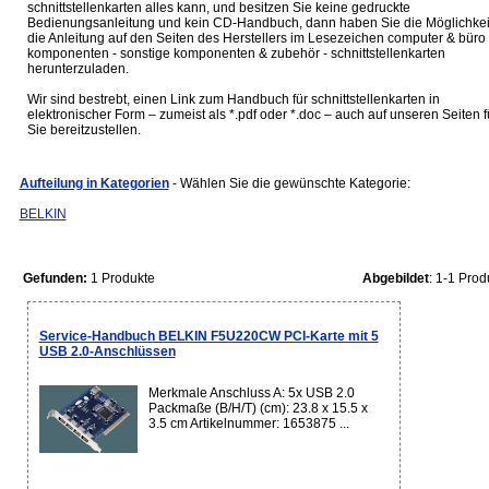
schnittstellenkarten alles kann, und besitzen Sie keine gedruckte
Bedienungsanleitung und kein CD-Handbuch, dann haben Sie die Möglichkei
die Anleitung auf den Seiten des Herstellers im Lesezeichen computer & büro 
komponenten - sonstige komponenten & zubehör - schnittstellenkarten
herunterzuladen.
Wir sind bestrebt, einen Link zum Handbuch für schnittstellenkarten in
elektronischer Form – zumeist als *.pdf oder *.doc – auch auf unseren Seiten f
Sie bereitzustellen.
Aufteilung in Kategorien
- Wählen Sie die gewünschte Kategorie:
BELKIN
Gefunden:
1 Produkte
Abgebildet
: 1-1 Prod
Service-Handbuch BELKIN F5U220CW PCI-Karte mit 5
USB 2.0-Anschlüssen
Merkmale Anschluss A: 5x USB 2.0
Packmaße (B/H/T) (cm): 23.8 x 15.5 x
3.5 cm Artikelnummer: 1653875 ...