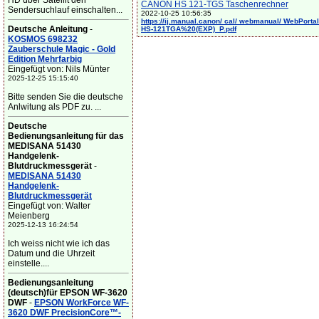
HD über Satellit den
CANON HS 121-TGS Taschenrechner
Sendersuchlauf einschalten...
2022-10-25 10:56:35
https://ij.manual.canon/ cal/ webmanual/ WebPortal/
Deutsche Anleitung
-
HS-121TGA%20(EXP)_P.pdf
KOSMOS 698232
Zauberschule Magic - Gold
Edition Mehrfarbig
Eingefügt von: Nils Münter
2025-12-25 15:15:40
Bitte senden Sie die deutsche
Anlwitung als PDF zu. ...
Deutsche
Bedienungsanleitung für das
MEDISANA 51430
Handgelenk-
Blutdruckmessgerät
-
MEDISANA 51430
Handgelenk-
Blutdruckmessgerät
Eingefügt von: Walter
Meienberg
2025-12-13 16:24:54
Ich weiss nicht wie ich das
Datum und die Uhrzeit
einstelle....
Bedienungsanleitung
(deutsch)für EPSON WF-3620
DWF
-
EPSON WorkForce WF-
3620 DWF PrecisionCore™-