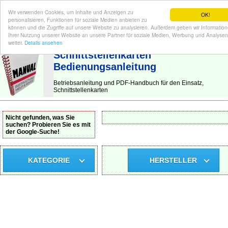
Wir verwenden Cookies, um Inhalte und Anzeigen zu
OK!
personalisieren, Funktionen für soziale Medien anbieten zu
können und die Zugriffe auf unsere Website zu analysieren. Außerdem geben wir Informatio
Ihrer Nutzung unserer Website an unsere Partner für soziale Medien, Werbung und Analysen
BEDIENUNGSANLEITUNG
| Hier finden Sie die deutsche Anleitung!
weiter.
Details ansehen
Schnittstellenkarten
Bedienungsanleitung
Betriebsanleitung und PDF-Handbuch für den Einsatz,
Schnittstellenkarten
Nicht gefunden, was Sie
suchen? Probieren Sie es mit
der Google-Suche!
KATEGORIE
HERSTELLER