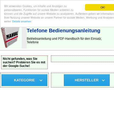
Wir verwenden Cookies, um Inhalte und Anzeigen zu
OK!
personalisieren, Funktionen für soziale Medien anbieten zu
können und die Zugriffe auf unsere Website zu analysieren. Außerdem geben wir Informatio
Ihrer Nutzung unserer Website an unsere Partner für soziale Medien, Werbung und Analysen
BEDIENUNGSANLEITUNG
| Hier finden Sie die deutsche Anleitung!
weiter.
Details ansehen
Telefone Bedienungsanleitung
Betriebsanleitung und PDF-Handbuch für den Einsatz,
Telefone
Nicht gefunden, was Sie
suchen? Probieren Sie es mit
der Google-Suche!
KATEGORIE
HERSTELLER