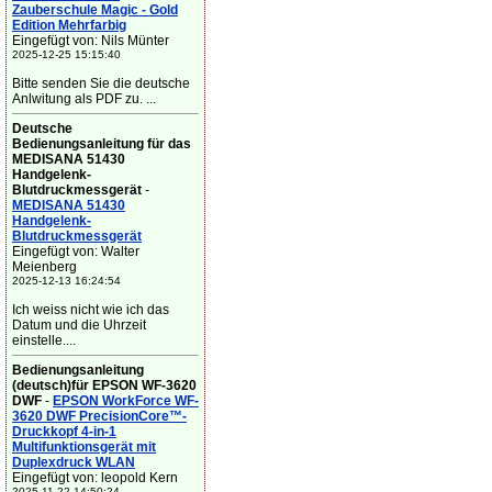
Zauberschule Magic - Gold
Edition Mehrfarbig
Eingefügt von: Nils Münter
2025-12-25 15:15:40
Bitte senden Sie die deutsche
Anlwitung als PDF zu. ...
Deutsche
Bedienungsanleitung für das
MEDISANA 51430
Handgelenk-
Blutdruckmessgerät
-
MEDISANA 51430
Handgelenk-
Blutdruckmessgerät
Eingefügt von: Walter
Meienberg
2025-12-13 16:24:54
Ich weiss nicht wie ich das
Datum und die Uhrzeit
einstelle....
Bedienungsanleitung
(deutsch)für EPSON WF-3620
DWF
-
EPSON WorkForce WF-
3620 DWF PrecisionCore™-
Druckkopf 4-in-1
Multifunktionsgerät mit
Duplexdruck WLAN
Eingefügt von: leopold Kern
2025-11-22 14:50:24