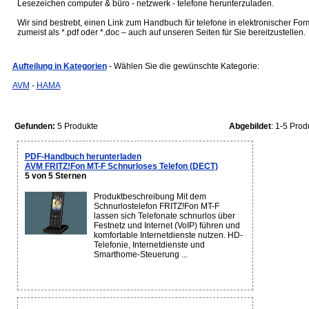
Lesezeichen computer & büro - netzwerk - telefone herunterzuladen.
Wir sind bestrebt, einen Link zum Handbuch für telefone in elektronischer For
zumeist als *.pdf oder *.doc – auch auf unseren Seiten für Sie bereitzustellen.
Aufteilung in Kategorien
- Wählen Sie die gewünschte Kategorie:
AVM
-
HAMA
Gefunden:
5 Produkte
Abgebildet
: 1-5 Prod
PDF-Handbuch herunterladen
AVM FRITZ!Fon MT-F Schnurloses Telefon (DECT)
5 von 5 Sternen
Produktbeschreibung Mit dem
Schnurlostelefon FRITZ!Fon MT-F
lassen sich Telefonate schnurlos über
Festnetz und Internet (VoIP) führen und
komfortable Internetdienste nutzen. HD-
Telefonie, Internetdienste und
Smarthome-Steuerung ...