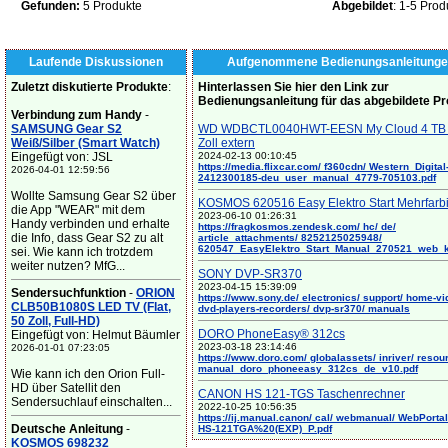
Gefunden:
5 Produkte
Abgebildet
: 1-5 Prod
Laufende Diskussionen
Aufgenommene Bedienungsanleitunge
Zuletzt diskutierte Produkte
:
Hinterlassen Sie hier den Link zur
Bedienungsanleitung für das abgebildete P
Verbindung zum Handy
-
SAMSUNG Gear S2
WD WDBCTL0040HWT-EESN My Cloud 4 TB 
Weiß/Silber (Smart Watch)
Zoll extern
Eingefügt von: JSL
2024-02-13 00:10:45
https://media.flixcar.com/ f360cdn/ Western_Digital
2026-04-01 12:59:56
2412300185-deu_user_manual_4779-705103.pdf
Wollte Samsung Gear S2 über
KOSMOS 620516 Easy Elektro Start Mehrfarb
die App "WEAR" mit dem
2023-06-10 01:26:31
Handy verbinden und erhalte
https://fragkosmos.zendesk.com/ hc/ de/
die Info, dass Gear S2 zu alt
article_attachments/ 8252125025948/
620547_EasyElektro_Start_Manual_270521_web_
sei. Wie kann ich trotzdem
weiter nutzen? MfG...
SONY DVP-SR370
2023-04-15 15:39:09
Sendersuchfunktion
-
ORION
https://www.sony.de/ electronics/ support/ home-vi
CLB50B1080S LED TV (Flat,
dvd-players-recorders/ dvp-sr370/ manuals
50 Zoll, Full-HD)
DORO PhoneEasy® 312cs
Eingefügt von: Helmut Bäumler
2023-03-18 23:14:46
2026-01-01 07:23:05
https://www.doro.com/ globalassets/ inriver/ resou
manual_doro_phoneeasy_312cs_de_v10.pdf
Wie kann ich den Orion Full-
HD über Satellit den
CANON HS 121-TGS Taschenrechner
Sendersuchlauf einschalten...
2022-10-25 10:56:35
https://ij.manual.canon/ cal/ webmanual/ WebPortal/
Deutsche Anleitung
-
HS-121TGA%20(EXP)_P.pdf
KOSMOS 698232