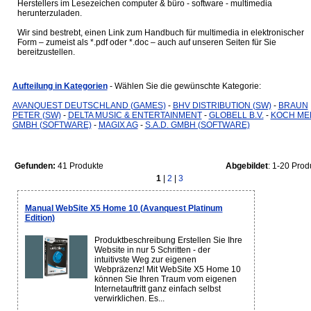
Herstellers im Lesezeichen computer & büro - software - multimedia
herunterzuladen.
Wir sind bestrebt, einen Link zum Handbuch für multimedia in elektronischer
Form – zumeist als *.pdf oder *.doc – auch auf unseren Seiten für Sie
bereitzustellen.
Aufteilung in Kategorien
- Wählen Sie die gewünschte Kategorie:
AVANQUEST DEUTSCHLAND (GAMES)
-
BHV DISTRIBUTION (SW)
-
BRAUN
PETER (SW)
-
DELTA MUSIC & ENTERTAINMENT
-
GLOBELL B.V.
-
KOCH ME
GMBH (SOFTWARE)
-
MAGIX AG
-
S.A.D. GMBH (SOFTWARE)
Gefunden:
41 Produkte
Abgebildet
: 1-20 Prod
1
|
2
|
3
Manual WebSite X5 Home 10 (Avanquest Platinum
Edition)
Produktbeschreibung Erstellen Sie Ihre
Website in nur 5 Schritten - der
intuitivste Weg zur eigenen
Webpräzenz! Mit WebSite X5 Home 10
können Sie Ihren Traum vom eigenen
Internetauftritt ganz einfach selbst
verwirklichen. Es...