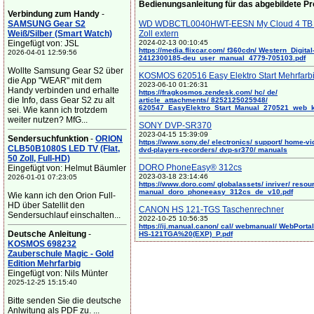
Bedienungsanleitung für das abgebildete P
Verbindung zum Handy
-
SAMSUNG Gear S2
WD WDBCTL0040HWT-EESN My Cloud 4 TB 
Weiß/Silber (Smart Watch)
Zoll extern
Eingefügt von: JSL
2024-02-13 00:10:45
https://media.flixcar.com/ f360cdn/ Western_Digital
2026-04-01 12:59:56
2412300185-deu_user_manual_4779-705103.pdf
Wollte Samsung Gear S2 über
KOSMOS 620516 Easy Elektro Start Mehrfarb
die App "WEAR" mit dem
2023-06-10 01:26:31
Handy verbinden und erhalte
https://fragkosmos.zendesk.com/ hc/ de/
die Info, dass Gear S2 zu alt
article_attachments/ 8252125025948/
620547_EasyElektro_Start_Manual_270521_web_
sei. Wie kann ich trotzdem
weiter nutzen? MfG...
SONY DVP-SR370
2023-04-15 15:39:09
Sendersuchfunktion
-
ORION
https://www.sony.de/ electronics/ support/ home-vi
CLB50B1080S LED TV (Flat,
dvd-players-recorders/ dvp-sr370/ manuals
50 Zoll, Full-HD)
DORO PhoneEasy® 312cs
Eingefügt von: Helmut Bäumler
2023-03-18 23:14:46
2026-01-01 07:23:05
https://www.doro.com/ globalassets/ inriver/ resou
manual_doro_phoneeasy_312cs_de_v10.pdf
Wie kann ich den Orion Full-
HD über Satellit den
CANON HS 121-TGS Taschenrechner
Sendersuchlauf einschalten...
2022-10-25 10:56:35
https://ij.manual.canon/ cal/ webmanual/ WebPortal/
Deutsche Anleitung
-
HS-121TGA%20(EXP)_P.pdf
KOSMOS 698232
Zauberschule Magic - Gold
Edition Mehrfarbig
Eingefügt von: Nils Münter
2025-12-25 15:15:40
Bitte senden Sie die deutsche
Anlwitung als PDF zu. ...