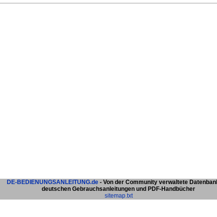
DE-BEDIENUNGSANLEITUNG.de
- Von der Community verwaltete Datenban
deutschen Gebrauchsanleitungen und PDF-Handbücher
sitemap.txt