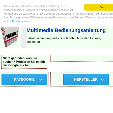
Wir verwenden Cookies, um Inhalte und Anzeigen zu
OK!
personalisieren, Funktionen für soziale Medien anbieten zu
können und die Zugriffe auf unsere Website zu analysieren. Außerdem geben wir Informatio
Ihrer Nutzung unserer Website an unsere Partner für soziale Medien, Werbung und Analysen
BEDIENUNGSANLEITUNG
| Hier finden Sie die deutsche Anleitung!
weiter.
Details ansehen
Multimedia Bedienungsanleitung
Betriebsanleitung und PDF-Handbuch für den Einsatz,
Multimedia
Nicht gefunden, was Sie
suchen? Probieren Sie es mit
der Google-Suche!
KATEGORIE
HERSTELLER