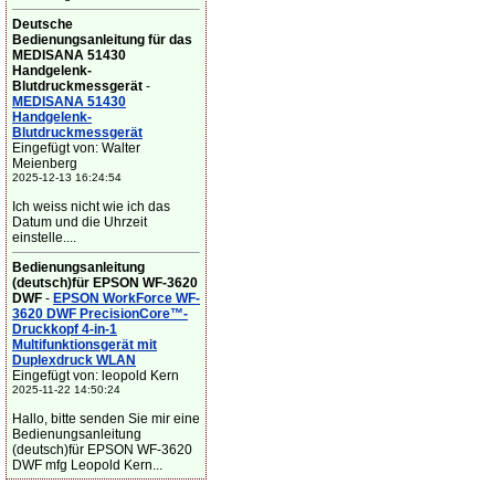
Deutsche
Bedienungsanleitung für das
MEDISANA 51430
Handgelenk-
Blutdruckmessgerät
-
MEDISANA 51430
Handgelenk-
Blutdruckmessgerät
Eingefügt von: Walter
Meienberg
2025-12-13 16:24:54
Ich weiss nicht wie ich das
Datum und die Uhrzeit
einstelle....
Bedienungsanleitung
(deutsch)für EPSON WF-3620
DWF
-
EPSON WorkForce WF-
3620 DWF PrecisionCore™-
Druckkopf 4-in-1
Multifunktionsgerät mit
Duplexdruck WLAN
Eingefügt von: leopold Kern
2025-11-22 14:50:24
Hallo, bitte senden Sie mir eine
Bedienungsanleitung
(deutsch)für EPSON WF-3620
DWF mfg Leopold Kern...