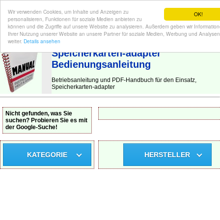
Wir verwenden Cookies, um Inhalte und Anzeigen zu
OK!
personalisieren, Funktionen für soziale Medien anbieten zu
können und die Zugriffe auf unsere Website zu analysieren. Außerdem geben wir Informatio
Ihrer Nutzung unserer Website an unsere Partner für soziale Medien, Werbung und Analysen
BEDIENUNGSANLEITUNG
| Hier finden Sie die deutsche Anleitung!
weiter.
Details ansehen
Speicherkarten-adapter
Bedienungsanleitung
Betriebsanleitung und PDF-Handbuch für den Einsatz,
Speicherkarten-adapter
Nicht gefunden, was Sie
suchen? Probieren Sie es mit
der Google-Suche!
KATEGORIE
HERSTELLER