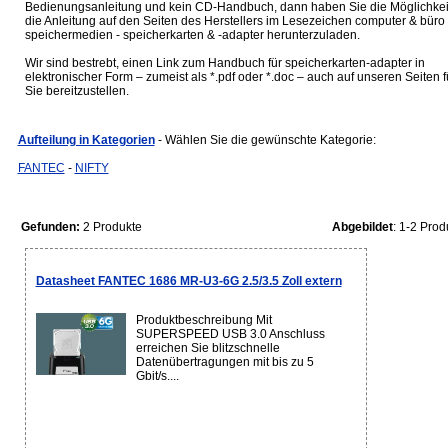
Bedienungsanleitung und kein CD-Handbuch, dann haben Sie die Möglichkei
die Anleitung auf den Seiten des Herstellers im Lesezeichen computer & büro 
speichermedien - speicherkarten & -adapter herunterzuladen.
Wir sind bestrebt, einen Link zum Handbuch für speicherkarten-adapter in
elektronischer Form – zumeist als *.pdf oder *.doc – auch auf unseren Seiten f
Sie bereitzustellen.
Aufteilung in Kategorien
- Wählen Sie die gewünschte Kategorie:
FANTEC
-
NIFTY
Gefunden:
2 Produkte
Abgebildet
: 1-2 Prod
Datasheet FANTEC 1686 MR-U3-6G 2.5/3.5 Zoll extern
Produktbeschreibung Mit
SUPERSPEED USB 3.0 Anschluss
erreichen Sie blitzschnelle
Datenübertragungen mit bis zu 5
Gbit/s....