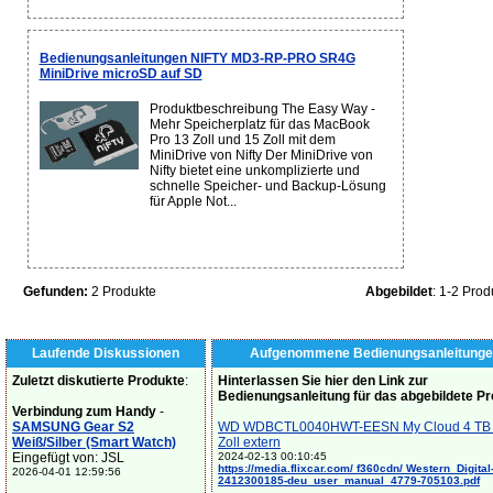
Bedienungsanleitungen NIFTY MD3-RP-PRO SR4G
MiniDrive microSD auf SD
Produktbeschreibung The Easy Way -
Mehr Speicherplatz für das MacBook
Pro 13 Zoll und 15 Zoll mit dem
MiniDrive von Nifty Der MiniDrive von
Nifty bietet eine unkomplizierte und
schnelle Speicher- und Backup-Lösung
für Apple Not...
Gefunden:
2 Produkte
Abgebildet
: 1-2 Prod
Laufende Diskussionen
Aufgenommene Bedienungsanleitunge
Zuletzt diskutierte Produkte
:
Hinterlassen Sie hier den Link zur
Bedienungsanleitung für das abgebildete P
Verbindung zum Handy
-
SAMSUNG Gear S2
WD WDBCTL0040HWT-EESN My Cloud 4 TB 
Weiß/Silber (Smart Watch)
Zoll extern
Eingefügt von: JSL
2024-02-13 00:10:45
https://media.flixcar.com/ f360cdn/ Western_Digital
2026-04-01 12:59:56
2412300185-deu_user_manual_4779-705103.pdf