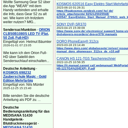
Wollte Samsung Gear S2 über
KOSMOS 620516 Easy Elektro Start Mehrfarb
die App "WEAR" mit dem
2023-06-10 01:26:31
Handy verbinden und erhalte
https://fragkosmos.zendesk.com/ hc/ de/
die Info, dass Gear S2 zu alt
article_attachments/ 8252125025948/
620547_EasyElektro_Start_Manual_270521_web_
sei. Wie kann ich trotzdem
weiter nutzen? MfG...
SONY DVP-SR370
2023-04-15 15:39:09
Sendersuchfunktion
-
ORION
https://www.sony.de/ electronics/ support/ home-vi
CLB50B1080S LED TV (Flat,
dvd-players-recorders/ dvp-sr370/ manuals
50 Zoll, Full-HD)
DORO PhoneEasy® 312cs
Eingefügt von: Helmut Bäumler
2023-03-18 23:14:46
2026-01-01 07:23:05
https://www.doro.com/ globalassets/ inriver/ resou
manual_doro_phoneeasy_312cs_de_v10.pdf
Wie kann ich den Orion Full-
HD über Satellit den
CANON HS 121-TGS Taschenrechner
Sendersuchlauf einschalten...
2022-10-25 10:56:35
https://ij.manual.canon/ cal/ webmanual/ WebPortal/
Deutsche Anleitung
-
HS-121TGA%20(EXP)_P.pdf
KOSMOS 698232
Zauberschule Magic - Gold
Edition Mehrfarbig
Eingefügt von: Nils Münter
2025-12-25 15:15:40
Bitte senden Sie die deutsche
Anlwitung als PDF zu. ...
Deutsche
Bedienungsanleitung für das
MEDISANA 51430
Handgelenk-
Blutdruckmessgerät
-
MEDISANA 51430