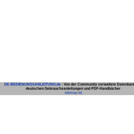
DE-BEDIENUNGSANLEITUNG.de
- Von der Community verwaltete Datenban
deutschen Gebrauchsanleitungen und PDF-Handbücher
sitemap.txt